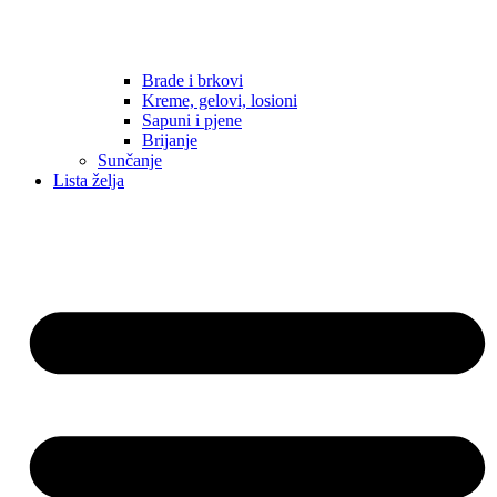
Brade i brkovi
Kreme, gelovi, losioni
Sapuni i pjene
Brijanje
Sunčanje
Lista želja