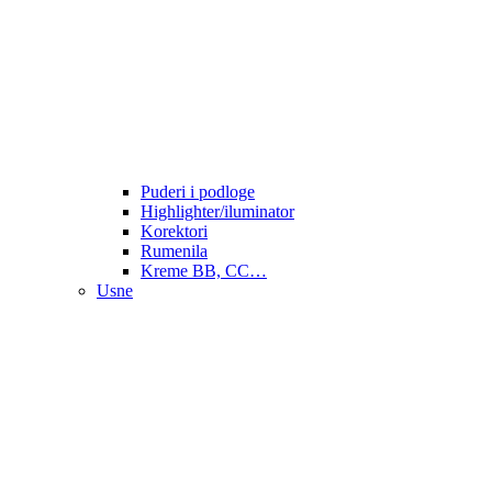
Puderi i podloge
Highlighter/iluminator
Korektori
Rumenila
Kreme BB, CC…
Usne