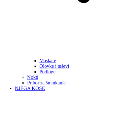
Maskare
Olovke i tuševi
Podloge
Nokti
Pribor za šminkanje
NJEGA KOSE