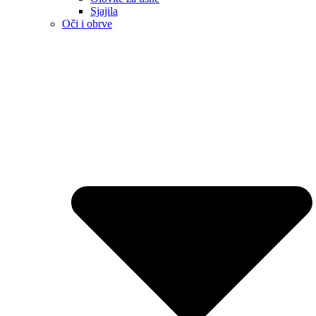
Sjajila
Oči i obrve