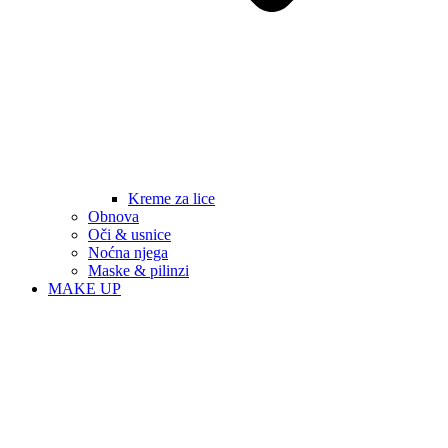
Kreme za lice
Obnova
Oči & usnice
Noćna njega
Maske & pilinzi
MAKE UP