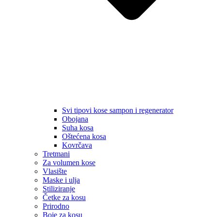
Svi tipovi kose sampon i regenerator
Obojana
Suha kosa
Oštećena kosa
Kovrčava
Tretmani
Za volumen kose
Vlasište
Maske i ulja
Stiliziranje
Četke za kosu
Prirodno
Boje za kosu