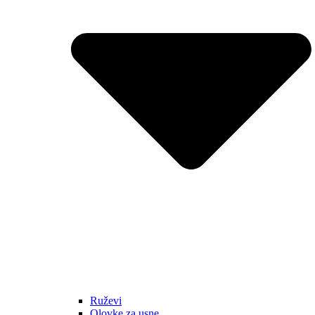
Ruževi
Olovke za usne