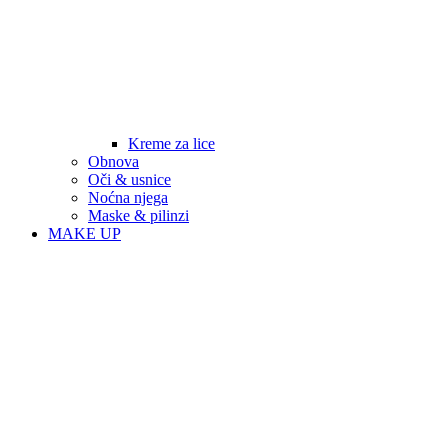
Kreme za lice
Obnova
Oči & usnice
Noćna njega
Maske & pilinzi
MAKE UP