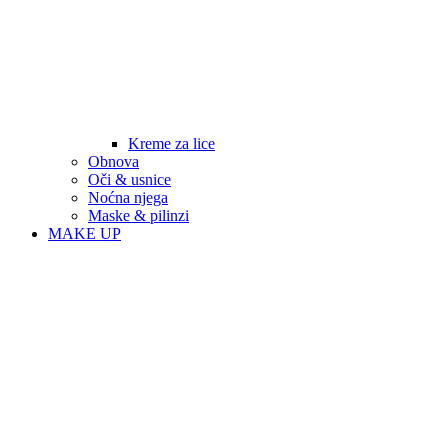
Kreme za lice
Obnova
Oči & usnice
Noćna njega
Maske & pilinzi
MAKE UP