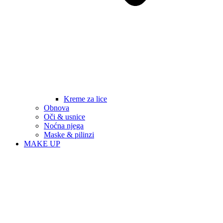
Kreme za lice
Obnova
Oči & usnice
Noćna njega
Maske & pilinzi
MAKE UP