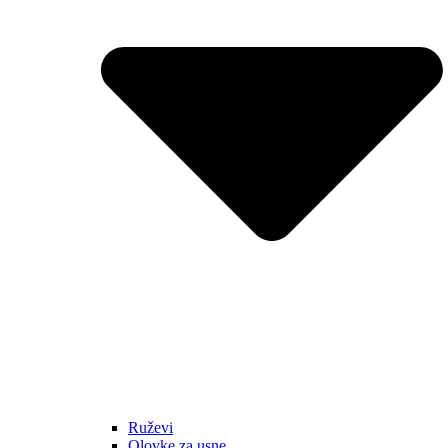
Ruževi
Olovke za usne