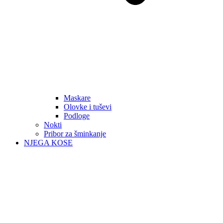
Maskare
Olovke i tuševi
Podloge
Nokti
Pribor za šminkanje
NJEGA KOSE