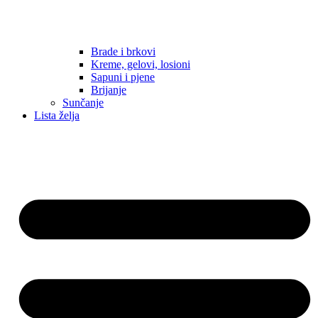
Brade i brkovi
Kreme, gelovi, losioni
Sapuni i pjene
Brijanje
Sunčanje
Lista želja