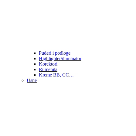
Puderi i podloge
Highlighter/iluminator
Korektori
Rumenila
Kreme BB, CC…
Usne