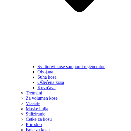
Svi tipovi kose sampon i regenerator
Obojana
Suha kosa
Oštećena kosa
Kovrčava
Tretmani
Za volumen kose
Vlasište
Maske i ulja
Stiliziranje
Četke za kosu
Prirodno
Boje za kosu