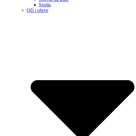
Sjajila
Oči i obrve