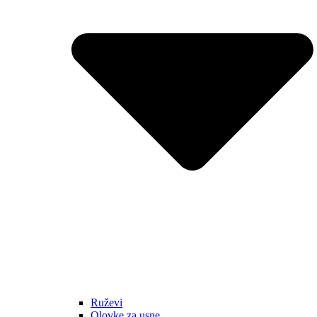
Ruževi
Olovke za usne