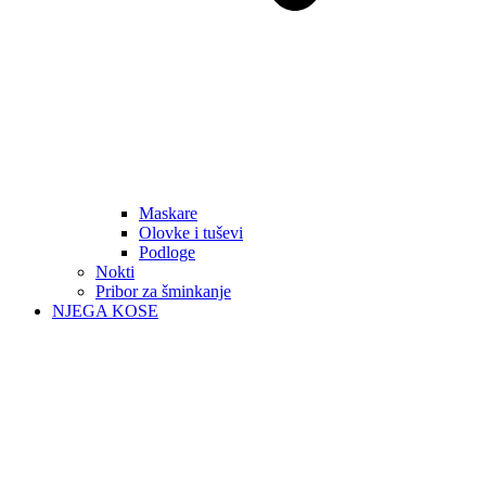
Maskare
Olovke i tuševi
Podloge
Nokti
Pribor za šminkanje
NJEGA KOSE