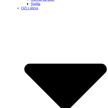
Sjajila
Oči i obrve