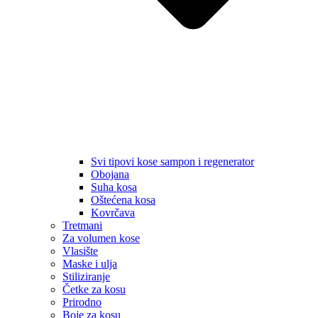
Svi tipovi kose sampon i regenerator
Obojana
Suha kosa
Oštećena kosa
Kovrčava
Tretmani
Za volumen kose
Vlasište
Maske i ulja
Stiliziranje
Četke za kosu
Prirodno
Boje za kosu