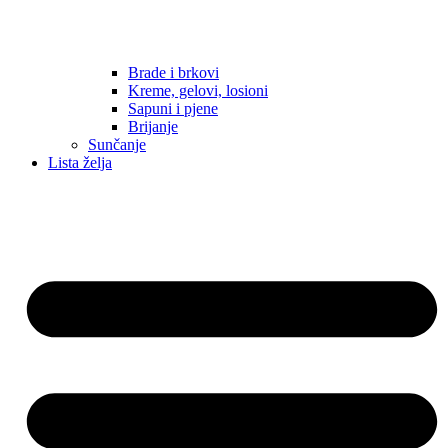
Brade i brkovi
Kreme, gelovi, losioni
Sapuni i pjene
Brijanje
Sunčanje
Lista želja