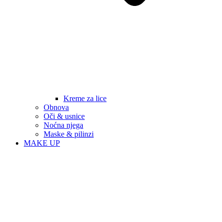
Kreme za lice
Obnova
Oči & usnice
Noćna njega
Maske & pilinzi
MAKE UP