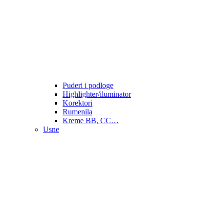
Puderi i podloge
Highlighter/iluminator
Korektori
Rumenila
Kreme BB, CC…
Usne