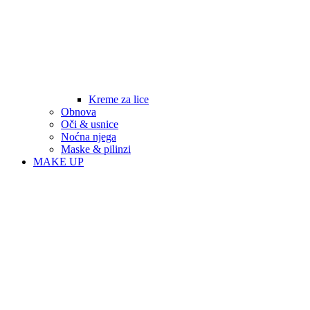
Kreme za lice
Obnova
Oči & usnice
Noćna njega
Maske & pilinzi
MAKE UP