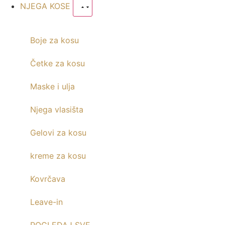
NJEGA KOSE
Boje za kosu
Četke za kosu
Maske i ulja
Njega vlasišta
Gelovi za kosu
kreme za kosu
Kovrčava
Leave-in