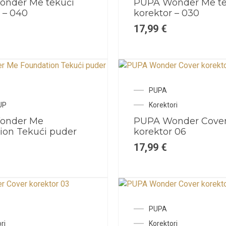
nder Me tekući
PUPA Wonder Me te
 – 040
korektor – 030
17,99
€
PUPA
UP
Korektori
onder Me
PUPA Wonder Cove
ion Tekući puder
korektor 06
17,99
€
PUPA
ri
Korektori