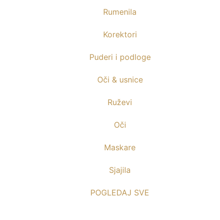
Rumenila
Korektori
Puderi i podloge
Oči & usnice
Ruževi
Oči
Maskare
Sjajila
POGLEDAJ SVE