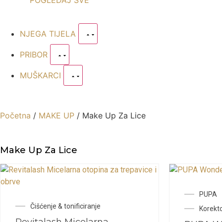
POGLEDAJ SVE
NJEGA TIJELA
PRIBOR
MUŠKARCI
Početna
/
MAKE UP
/ Make Up Za Lice
Make Up Za Lice
PUPA
Čišćenje & tonificiranje
Korekto