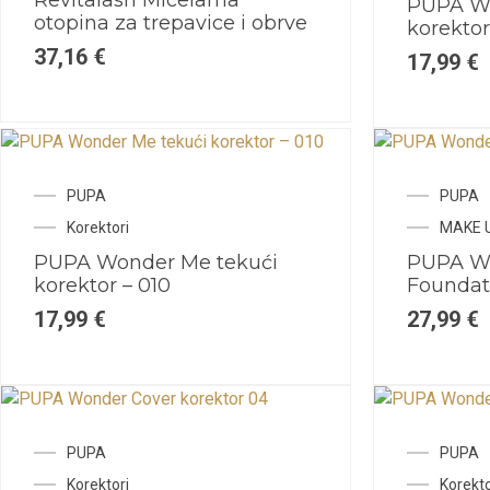
Revitalash Micelarna
PUPA Wo
otopina za trepavice i obrve
korektor
37,16
€
17,99
€
PUPA
PUPA
Korektori
MAKE 
PUPA Wonder Me tekući
PUPA W
korektor – 010
Foundat
17,99
€
27,99
€
PUPA
PUPA
Korektori
Korekto