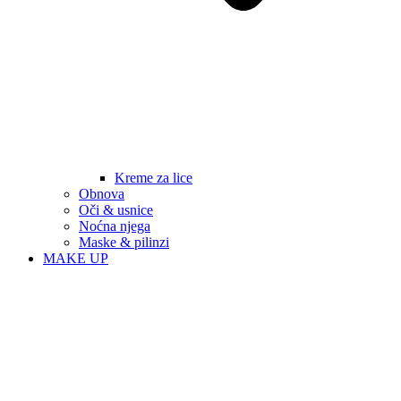
Kreme za lice
Obnova
Oči & usnice
Noćna njega
Maske & pilinzi
MAKE UP