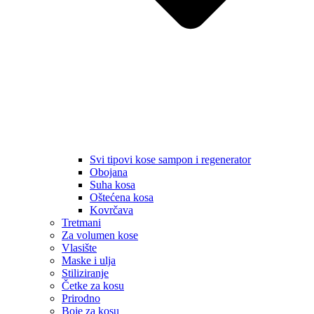
Svi tipovi kose sampon i regenerator
Obojana
Suha kosa
Oštećena kosa
Kovrčava
Tretmani
Za volumen kose
Vlasište
Maske i ulja
Stiliziranje
Četke za kosu
Prirodno
Boje za kosu