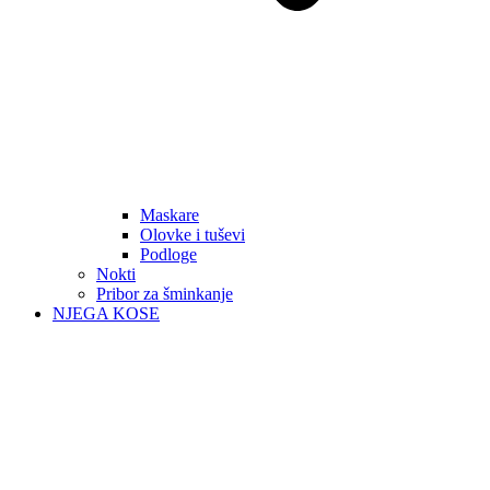
Maskare
Olovke i tuševi
Podloge
Nokti
Pribor za šminkanje
NJEGA KOSE