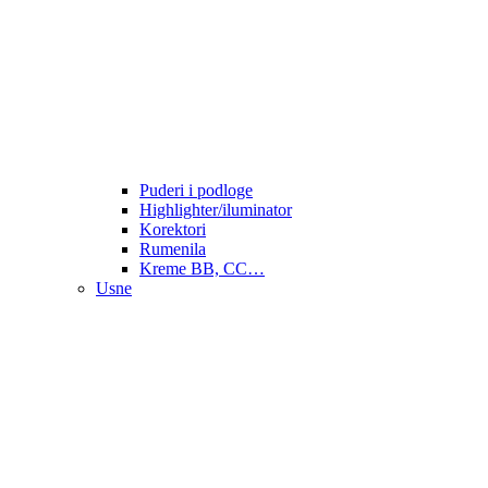
Puderi i podloge
Highlighter/iluminator
Korektori
Rumenila
Kreme BB, CC…
Usne