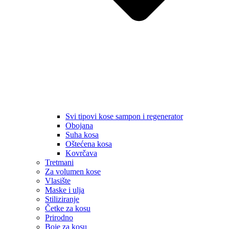
Svi tipovi kose sampon i regenerator
Obojana
Suha kosa
Oštećena kosa
Kovrčava
Tretmani
Za volumen kose
Vlasište
Maske i ulja
Stiliziranje
Četke za kosu
Prirodno
Boje za kosu