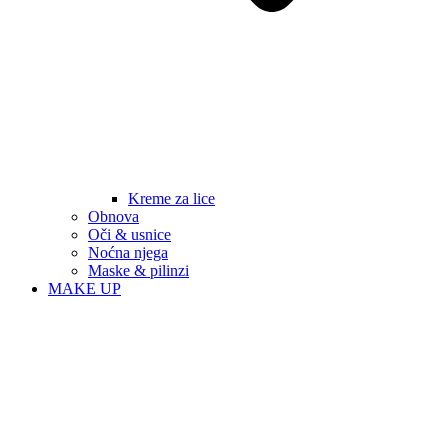
Kreme za lice
Obnova
Oči & usnice
Noćna njega
Maske & pilinzi
MAKE UP