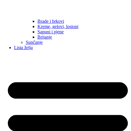
Brade i brkovi
Kreme, gelovi, losioni
Sapuni i pjene
Brijanje
Sunčanje
Lista želja