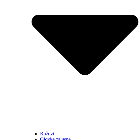
Ruževi
Olovke za usne