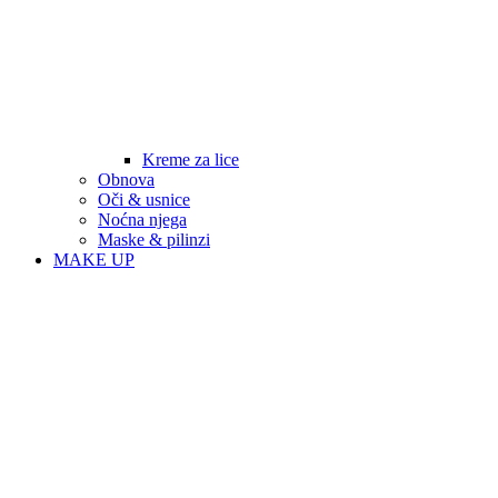
Kreme za lice
Obnova
Oči & usnice
Noćna njega
Maske & pilinzi
MAKE UP