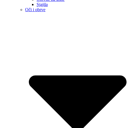
Sjajila
Oči i obrve