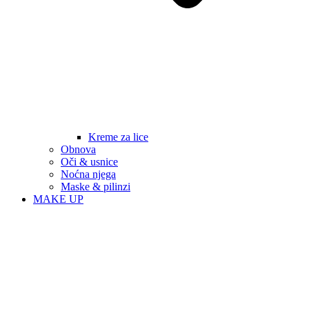
Kreme za lice
Obnova
Oči & usnice
Noćna njega
Maske & pilinzi
MAKE UP