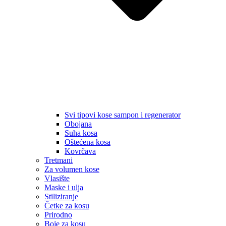
Svi tipovi kose sampon i regenerator
Obojana
Suha kosa
Oštećena kosa
Kovrčava
Tretmani
Za volumen kose
Vlasište
Maske i ulja
Stiliziranje
Četke za kosu
Prirodno
Boje za kosu