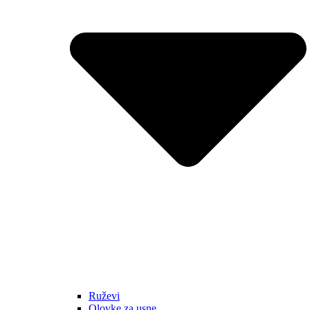
Ruževi
Olovke za usne