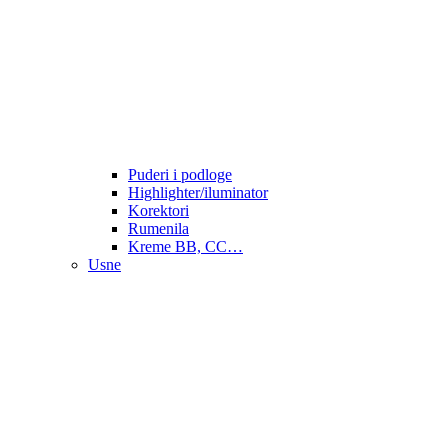
Puderi i podloge
Highlighter/iluminator
Korektori
Rumenila
Kreme BB, CC…
Usne