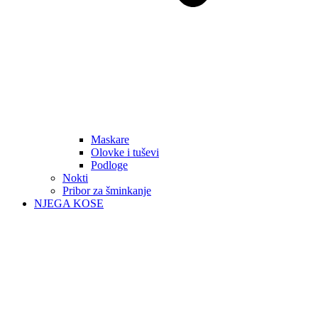
Maskare
Olovke i tuševi
Podloge
Nokti
Pribor za šminkanje
NJEGA KOSE