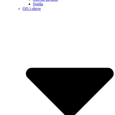
Sjajila
Oči i obrve