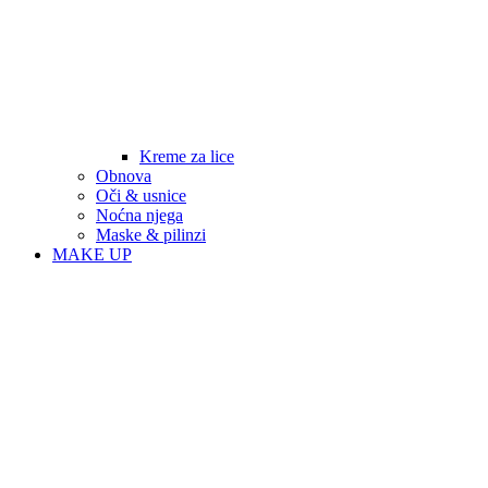
Kreme za lice
Obnova
Oči & usnice
Noćna njega
Maske & pilinzi
MAKE UP