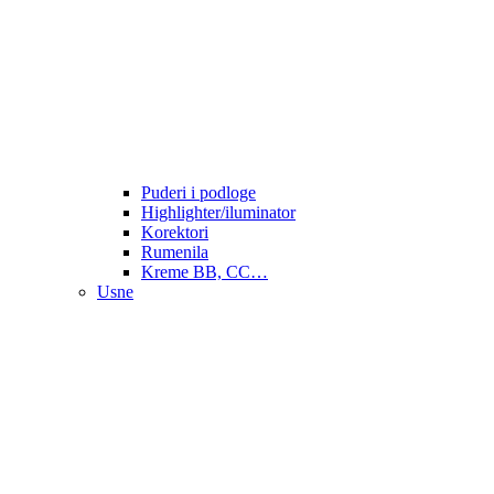
Puderi i podloge
Highlighter/iluminator
Korektori
Rumenila
Kreme BB, CC…
Usne