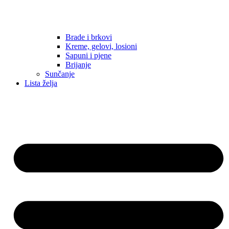
Brade i brkovi
Kreme, gelovi, losioni
Sapuni i pjene
Brijanje
Sunčanje
Lista želja