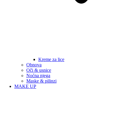
Kreme za lice
Obnova
Oči & usnice
Noćna njega
Maske & pilinzi
MAKE UP