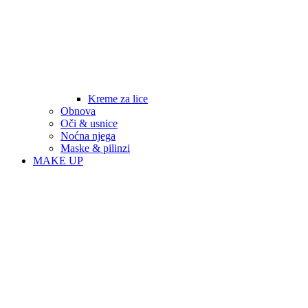
Kreme za lice
Obnova
Oči & usnice
Noćna njega
Maske & pilinzi
MAKE UP