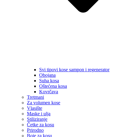
Svi tipovi kose sampon i regenerator
Obojana
Suha kosa
Oštećena kosa
Kovrčava
Tretmani
Za volumen kose
Vlasište
Maske i ulja
Stiliziranje
Četke za kosu
Prirodno
Boje za kosu