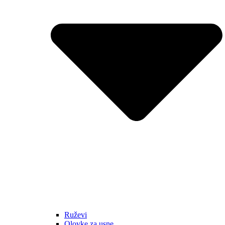
Ruževi
Olovke za usne