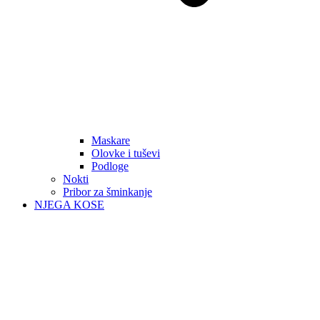
Maskare
Olovke i tuševi
Podloge
Nokti
Pribor za šminkanje
NJEGA KOSE