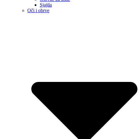
Sjajila
Oči i obrve