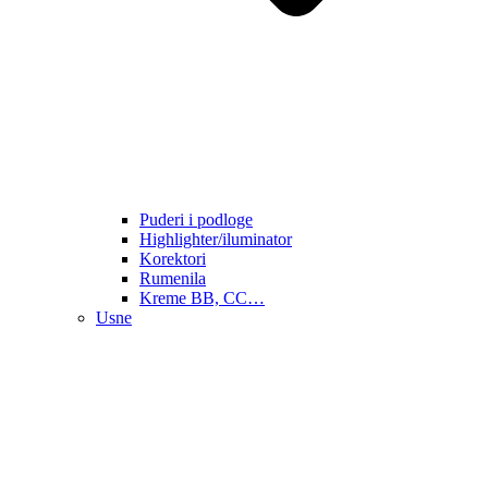
Puderi i podloge
Highlighter/iluminator
Korektori
Rumenila
Kreme BB, CC…
Usne