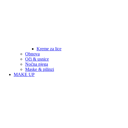
Kreme za lice
Obnova
Oči & usnice
Noćna njega
Maske & pilinzi
MAKE UP