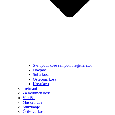
Svi tipovi kose sampon i regenerator
Obojana
Suha kosa
Oštećena kosa
Kovrčava
Tretmani
Za volumen kose
Vlasište
Maske i ulja
Stiliziranje
Četke za kosu