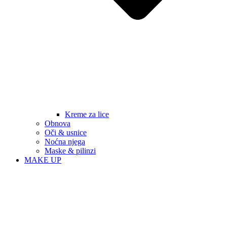
Kreme za lice
Obnova
Oči & usnice
Noćna njega
Maske & pilinzi
MAKE UP