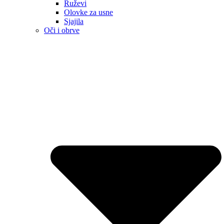
Ruževi
Olovke za usne
Sjajila
Oči i obrve