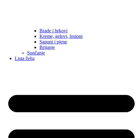
Brade i brkovi
Kreme, gelovi, losioni
Sapuni i pjene
Brijanje
Sunčanje
Lista želja