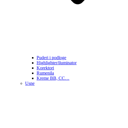
Puderi i podloge
Highlighter/iluminator
Korektori
Rumenila
Kreme BB, CC…
Usne