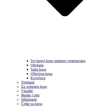
Svi tipovi kose sampon i regenerator
Obojana
Suha kosa
Oštećena kosa
Kovrčava
Tretmani
Za volumen kose
Vlasište
Maske i ulja
Stiliziranje
Četke za kosu