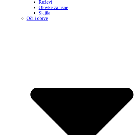
Ruževi
Olovke za usne
Sjajila
Oči i obrve