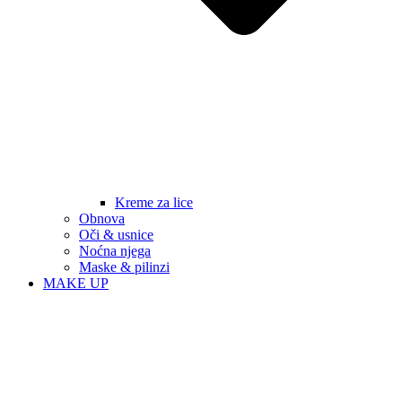
Kreme za lice
Obnova
Oči & usnice
Noćna njega
Maske & pilinzi
MAKE UP