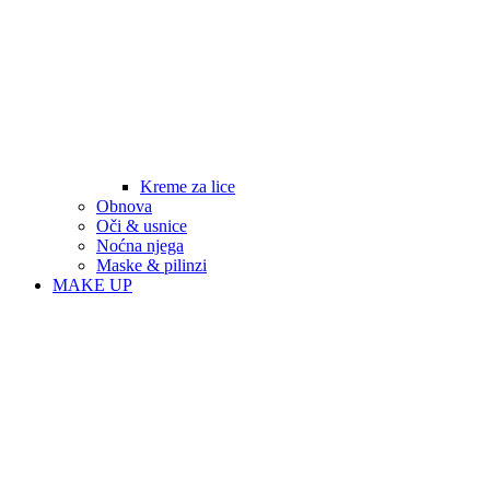
Kreme za lice
Obnova
Oči & usnice
Noćna njega
Maske & pilinzi
MAKE UP