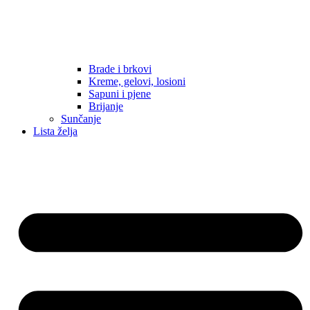
Brade i brkovi
Kreme, gelovi, losioni
Sapuni i pjene
Brijanje
Sunčanje
Lista želja