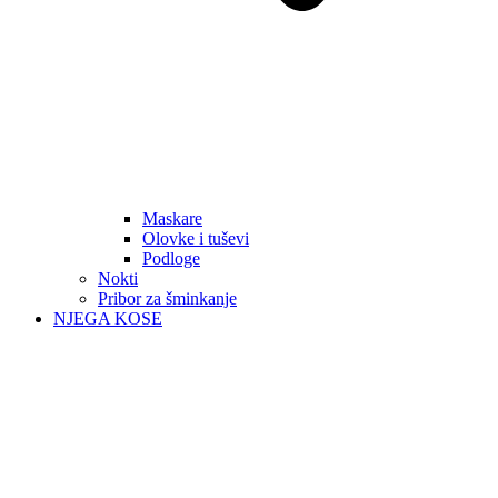
Maskare
Olovke i tuševi
Podloge
Nokti
Pribor za šminkanje
NJEGA KOSE