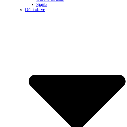
Sjajila
Oči i obrve