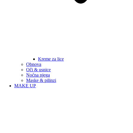
Kreme za lice
Obnova
Oči & usnice
Noćna njega
Maske & pilinzi
MAKE UP