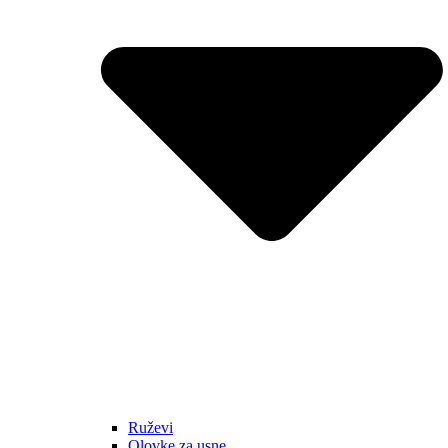
Ruževi
Olovke za usne