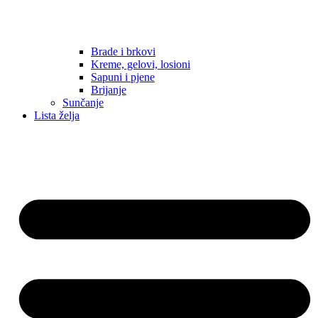
Brade i brkovi
Kreme, gelovi, losioni
Sapuni i pjene
Brijanje
Sunčanje
Lista želja