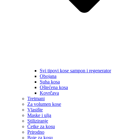
Svi tipovi kose sampon i regenerator
Obojana
Suha kosa
Oštećena kosa
Kovrčava
Tretmani
Za volumen kose
Vlasište
Maske i ulja
Stiliziranje
Četke za kosu
Prirodno
Boje za kosu