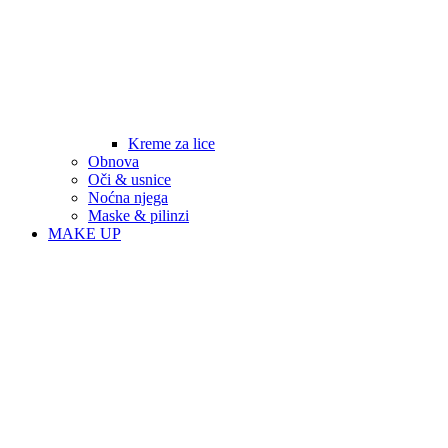
Kreme za lice
Obnova
Oči & usnice
Noćna njega
Maske & pilinzi
MAKE UP