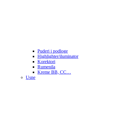
Puderi i podloge
Highlighter/iluminator
Korektori
Rumenila
Kreme BB, CC…
Usne