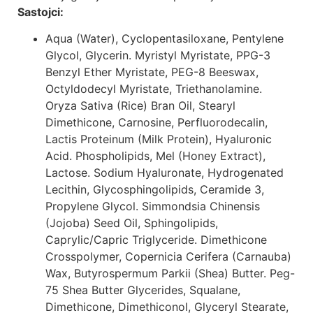
Sastojci:
Aqua (Water), Cyclopentasiloxane, Pentylene
Glycol, Glycerin. Myristyl Myristate, PPG-3
Benzyl Ether Myristate, PEG-8 Beeswax,
Octyldodecyl Myristate, Triethanolamine.
Oryza Sativa (Rice) Bran Oil, Stearyl
Dimethicone, Carnosine, Perfluorodecalin,
Lactis Proteinum (Milk Protein), Hyaluronic
Acid. Phospholipids, Mel (Honey Extract),
Lactose. Sodium Hyaluronate, Hydrogenated
Lecithin, Glycosphingolipids, Ceramide 3,
Propylene Glycol. Simmondsia Chinensis
(Jojoba) Seed Oil, Sphingolipids,
Caprylic/Capric Triglyceride. Dimethicone
Crosspolymer, Copernicia Cerifera (Carnauba)
Wax, Butyrospermum Parkii (Shea) Butter. Peg-
75 Shea Butter Glycerides, Squalane,
Dimethicone, Dimethiconol, Glyceryl Stearate,