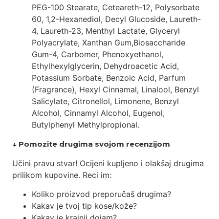
PEG-100 Stearate, Ceteareth-12, Polysorbate
60, 1,2-Hexanediol, Decyl Glucoside, Laureth-
4, Laureth-23, Menthyl Lactate, Glyceryl
Polyacrylate, Xanthan Gum,Biosaccharide
Gum-4, Carbomer, Phenoxyethanol,
Ethylhexylglycerin, Dehydroacetic Acid,
Potassium Sorbate, Benzoic Acid, Parfum
(Fragrance), Hexyl Cinnamal, Linalool, Benzyl
Salicylate, Citronellol, Limonene, Benzyl
Alcohol, Cinnamyl Alcohol, Eugenol,
Butylphenyl Methylpropional.
↓ Pomozite drugima svojom recenzijom
Učini pravu stvar! Ocijeni kupljeno i olakšaj drugima
prilikom kupovine. Reci im:
Koliko proizvod preporučaš drugima?
Kakav je tvoj tip kose/kože?
Kakav je krajnji dojam?