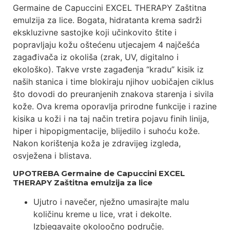
Germaine de Capuccini EXCEL THERAPY Zaštitna
emulzija za lice. Bogata, hidratanta krema sadrži
ekskluzivne sastojke koji učinkovito štite i
popravljaju kožu oštećenu utjecajem 4 najčešća
zagađivača iz okoliša (zrak, UV, digitalno i
ekološko). Takve vrste zagađenja “kradu” kisik iz
naših stanica i time blokiraju njihov uobičajen ciklus
što dovodi do preuranjenih znakova starenja i sivila
kože. Ova krema oporavlja prirodne funkcije i razine
kisika u koži i na taj način tretira pojavu finih linija,
hiper i hipopigmentacije, blijedilo i suhoću kože.
Nakon korištenja koža je zdravijeg izgleda,
osvježena i blistava.
UPOTREBA Germaine de Capuccini EXCEL
THERAPY Zaštitna emulzija za lice
Ujutro i navečer, nježno umasirajte malu
količinu kreme u lice, vrat i dekolte.
Izbjegavajte okoloočno područje.