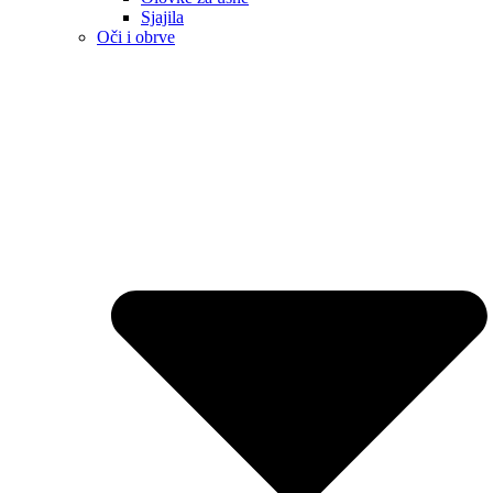
Sjajila
Oči i obrve