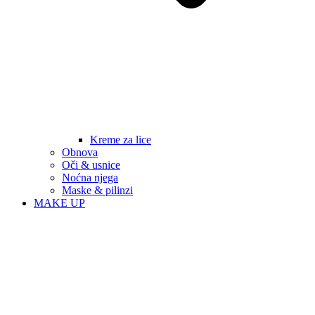
Kreme za lice
Obnova
Oči & usnice
Noćna njega
Maske & pilinzi
MAKE UP