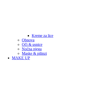
Kreme za lice
Obnova
Oči & usnice
Noćna njega
Maske & pilinzi
MAKE UP