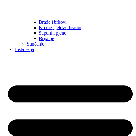
Brade i brkovi
Kreme, gelovi, losioni
Sapuni i pjene
Brijanje
Sunčanje
Lista želja