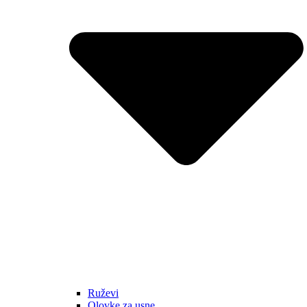
Ruževi
Olovke za usne