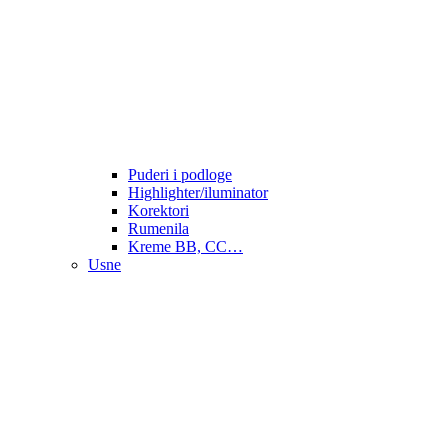
Puderi i podloge
Highlighter/iluminator
Korektori
Rumenila
Kreme BB, CC…
Usne