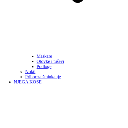
Maskare
Olovke i tuševi
Podloge
Nokti
Pribor za šminkanje
NJEGA KOSE