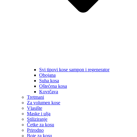
Svi tipovi kose sampon i regenerator
Obojana
Suha kosa
Oštećena kosa
Kovrčava
Tretmani
Za volumen kose
Vlasište
Maske i ulja
Stiliziranje
Četke za kosu
Prirodno
Boje za kosu