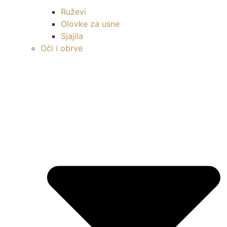
Ruževi
Olovke za usne
Sjajila
Oči i obrve