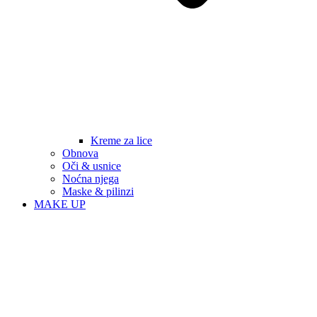
Kreme za lice
Obnova
Oči & usnice
Noćna njega
Maske & pilinzi
MAKE UP