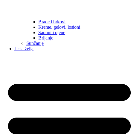
Brade i brkovi
Kreme, gelovi, losioni
Sapuni i pjene
Brijanje
Sunčanje
Lista želja