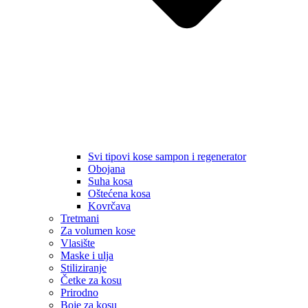
Svi tipovi kose sampon i regenerator
Obojana
Suha kosa
Oštećena kosa
Kovrčava
Tretmani
Za volumen kose
Vlasište
Maske i ulja
Stiliziranje
Četke za kosu
Prirodno
Boje za kosu