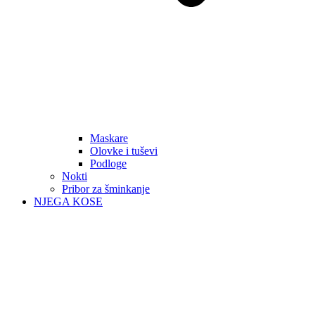
Maskare
Olovke i tuševi
Podloge
Nokti
Pribor za šminkanje
NJEGA KOSE