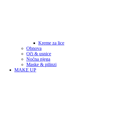
Kreme za lice
Obnova
Oči & usnice
Noćna njega
Maske & pilinzi
MAKE UP