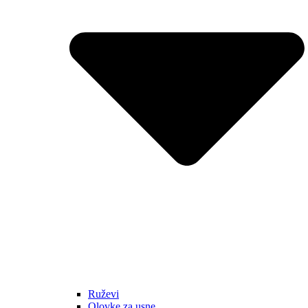
Ruževi
Olovke za usne