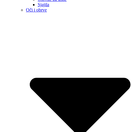
Sjajila
Oči i obrve