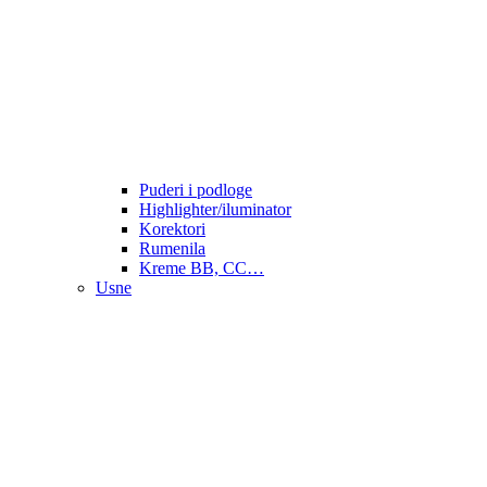
Puderi i podloge
Highlighter/iluminator
Korektori
Rumenila
Kreme BB, CC…
Usne