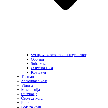
Svi tipovi kose sampon i regenerator
Obojana
Suha kosa
Oštećena kosa
Kovrčava
Tretmani
Za volumen kose
Vlasište
Maske i ulja
Stiliziranje
Četke za kosu
Prirodno
Boje za kosu