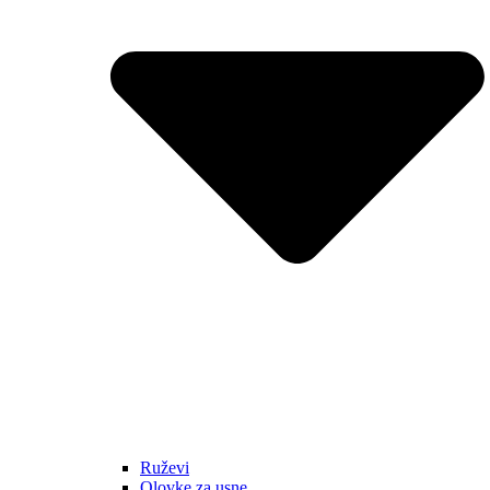
Ruževi
Olovke za usne