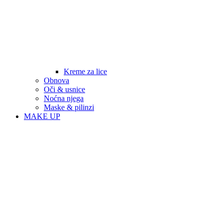
Kreme za lice
Obnova
Oči & usnice
Noćna njega
Maske & pilinzi
MAKE UP