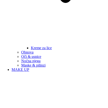
Kreme za lice
Obnova
Oči & usnice
Noćna njega
Maske & pilinzi
MAKE UP