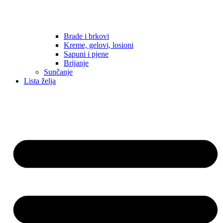
Brade i brkovi
Kreme, gelovi, losioni
Sapuni i pjene
Brijanje
Sunčanje
Lista želja