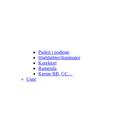
Puderi i podloge
Highlighter/iluminator
Korektori
Rumenila
Kreme BB, CC…
Usne