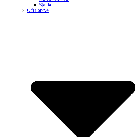
Sjajila
Oči i obrve