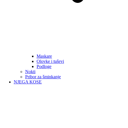
Maskare
Olovke i tuševi
Podloge
Nokti
Pribor za šminkanje
NJEGA KOSE