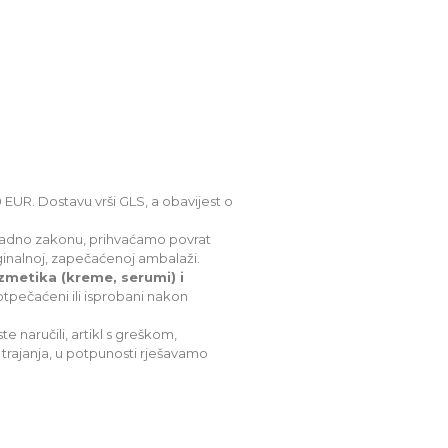
EUR. Dostavu vrši GLS, a obavijest o
adno zakonu, prihvaćamo povrat
ginalnoj, zapečaćenoj ambalaži.
zmetika (kreme, serumi) i
otpečaćeni ili isprobani nakon
te naručili, artikl s greškom,
a trajanja, u potpunosti rješavamo