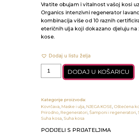
Vratite obujam i vitalnost vašoj kosi 
Organics intenzivni regenerator lavan
kombinacija više od 10 raznih certifici
eteričnih ulja koji dokazano djeluju na 
kose.
Dodaj u listu želja
DODAJ U KOŠARICU
Kategorije proizvoda:
Kovrčava
,
Maske i ulja
,
NJEGA KOSE
,
Oštećena k
Prirodno
,
Regeneratori
,
Šamponi i regeneratori
,
Suha kosa
,
Suha kosa
PODIJELI S PRIJATELJIMA