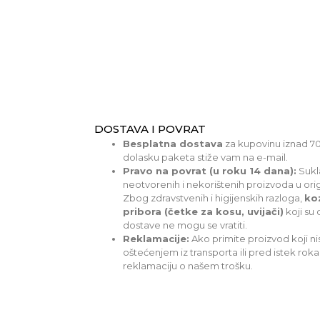
DOSTAVA I POVRAT
Besplatna dostava
za kupovinu iznad 70 
dolasku paketa stiže vam na e-mail.
Pravo na povrat (u roku 14 dana):
Sukl
neotvorenih i nekorištenih proizvoda u ori
Zbog zdravstvenih i higijenskih razloga,
ko
pribora (četke za kosu, uvijači)
koji su 
dostave ne mogu se vratiti.
Reklamacije:
Ako primite proizvod koji nis
oštećenjem iz transporta ili pred istek rok
reklamaciju o našem trošku.