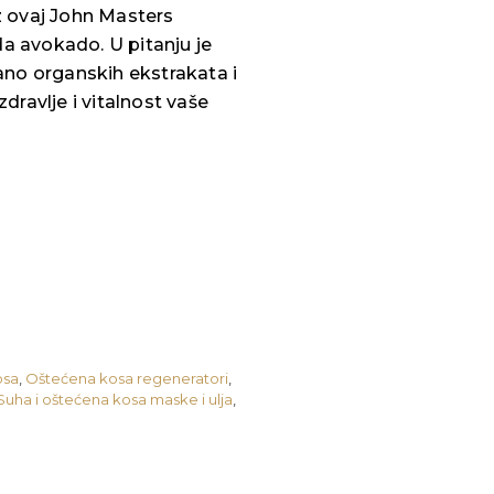
uz ovaj John Masters
da avokado. U pitanju je
rano organskih ekstrakata i
zdravlje i vitalnost vaše
osa
,
Oštećena kosa regeneratori
,
Suha i oštećena kosa maske i ulja
,