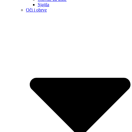
Sjajila
Oči i obrve