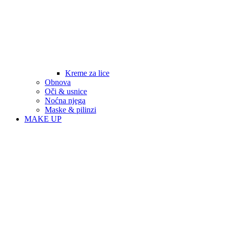
Kreme za lice
Obnova
Oči & usnice
Noćna njega
Maske & pilinzi
MAKE UP