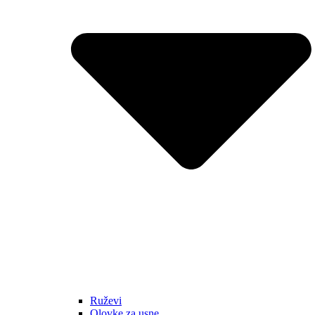
Ruževi
Olovke za usne