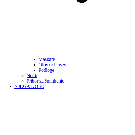
Maskare
Olovke i tuševi
Podloge
Nokti
Pribor za šminkanje
NJEGA KOSE