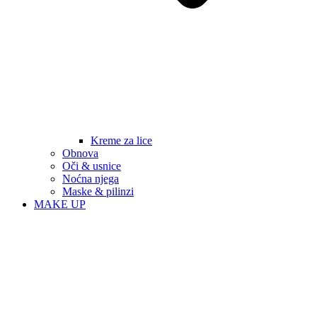
Kreme za lice
Obnova
Oči & usnice
Noćna njega
Maske & pilinzi
MAKE UP