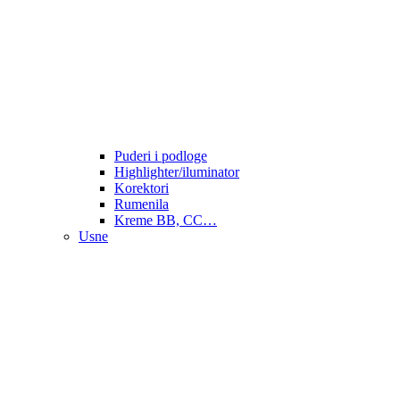
Puderi i podloge
Highlighter/iluminator
Korektori
Rumenila
Kreme BB, CC…
Usne