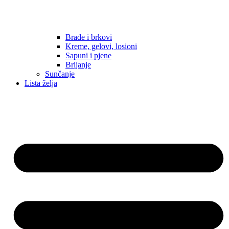
Brade i brkovi
Kreme, gelovi, losioni
Sapuni i pjene
Brijanje
Sunčanje
Lista želja