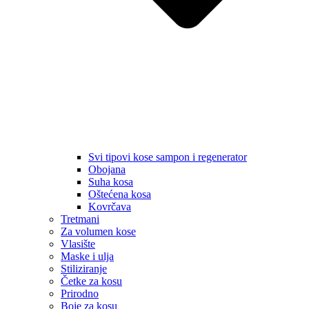
Svi tipovi kose sampon i regenerator
Obojana
Suha kosa
Oštećena kosa
Kovrčava
Tretmani
Za volumen kose
Vlasište
Maske i ulja
Stiliziranje
Četke za kosu
Prirodno
Boje za kosu