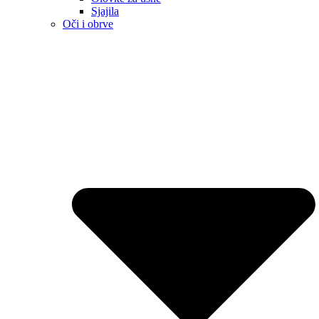
Sjajila
Oči i obrve