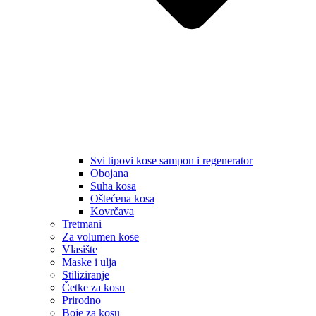
Svi tipovi kose sampon i regenerator
Obojana
Suha kosa
Oštećena kosa
Kovrčava
Tretmani
Za volumen kose
Vlasište
Maske i ulja
Stiliziranje
Četke za kosu
Prirodno
Boje za kosu