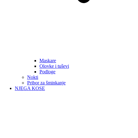
Maskare
Olovke i tuševi
Podloge
Nokti
Pribor za šminkanje
NJEGA KOSE