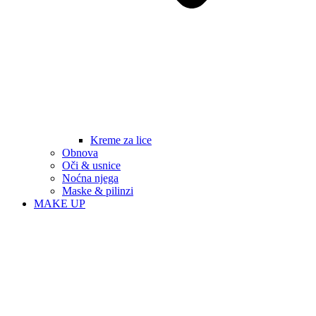
Kreme za lice
Obnova
Oči & usnice
Noćna njega
Maske & pilinzi
MAKE UP