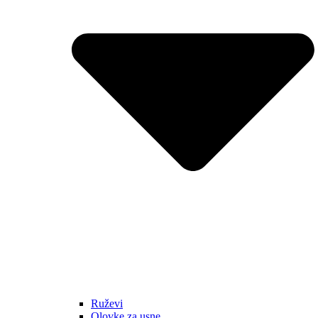
Ruževi
Olovke za usne