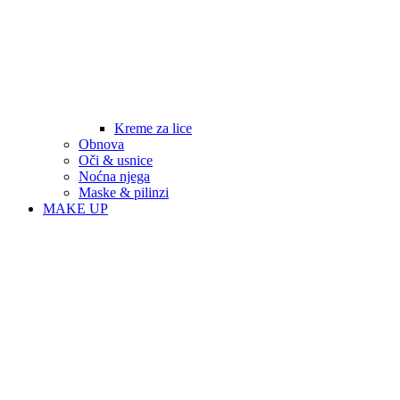
Kreme za lice
Obnova
Oči & usnice
Noćna njega
Maske & pilinzi
MAKE UP