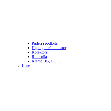
Puderi i podloge
Highlighter/iluminator
Korektori
Rumenila
Kreme BB, CC…
Usne