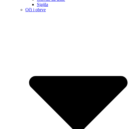
Sjajila
Oči i obrve