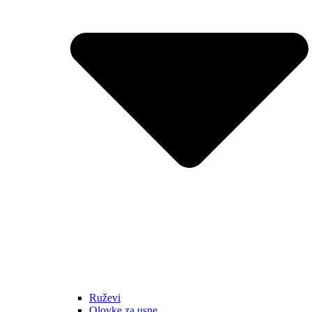
Ruževi
Olovke za usne