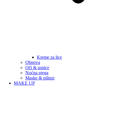
Kreme za lice
Obnova
Oči & usnice
Noćna njega
Maske & pilinzi
MAKE UP