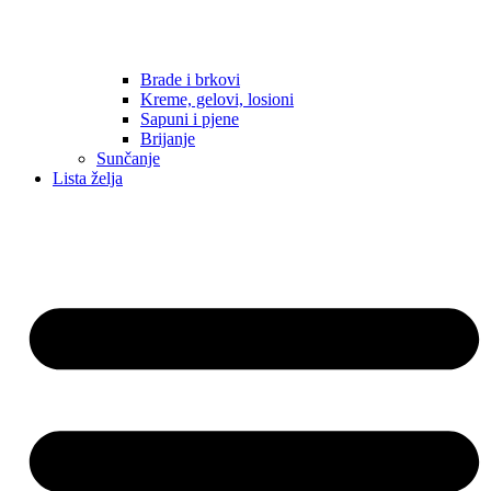
Brade i brkovi
Kreme, gelovi, losioni
Sapuni i pjene
Brijanje
Sunčanje
Lista želja