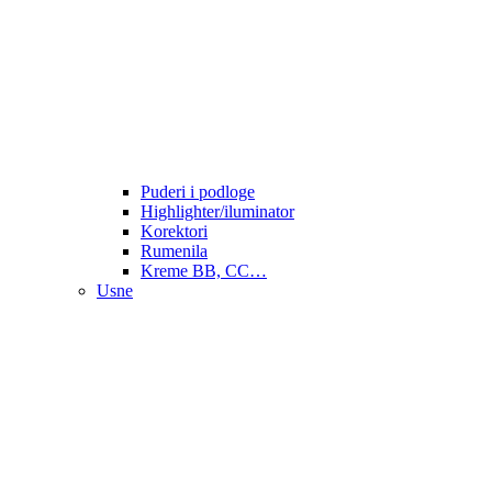
Puderi i podloge
Highlighter/iluminator
Korektori
Rumenila
Kreme BB, CC…
Usne