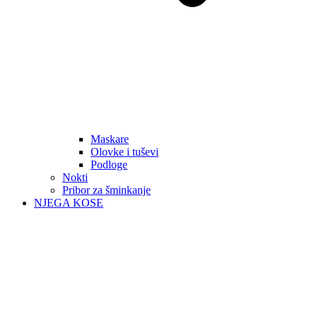
Maskare
Olovke i tuševi
Podloge
Nokti
Pribor za šminkanje
NJEGA KOSE