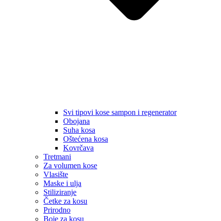
Svi tipovi kose sampon i regenerator
Obojana
Suha kosa
Oštećena kosa
Kovrčava
Tretmani
Za volumen kose
Vlasište
Maske i ulja
Stiliziranje
Četke za kosu
Prirodno
Boje za kosu