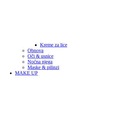
Kreme za lice
Obnova
Oči & usnice
Noćna njega
Maske & pilinzi
MAKE UP