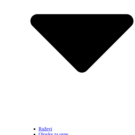
Ruževi
Olovke za usne