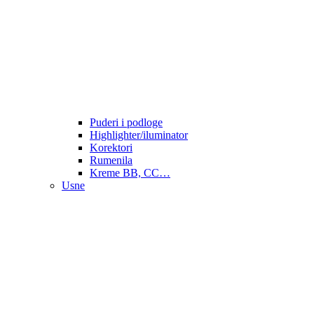
Puderi i podloge
Highlighter/iluminator
Korektori
Rumenila
Kreme BB, CC…
Usne