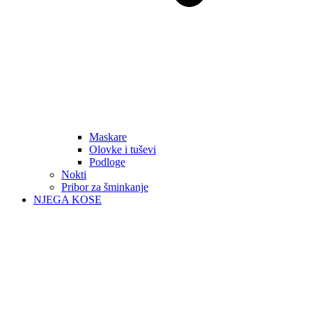
Maskare
Olovke i tuševi
Podloge
Nokti
Pribor za šminkanje
NJEGA KOSE