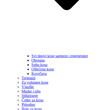
Svi tipovi kose sampon i regenerator
Obojana
Suha kosa
Oštećena kosa
Kovrčava
Tretmani
Za volumen kose
Vlasište
Maske i ulja
Stiliziranje
Četke za kosu
Prirodno
Boje za kosu