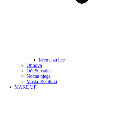
Kreme za lice
Obnova
Oči & usnice
Noćna njega
Maske & pilinzi
MAKE UP