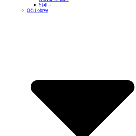
Sjajila
Oči i obrve