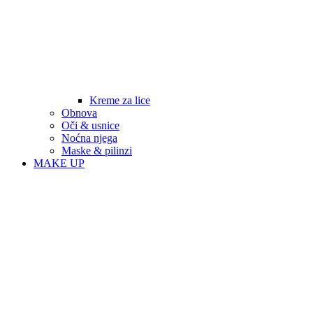
Kreme za lice
Obnova
Oči & usnice
Noćna njega
Maske & pilinzi
MAKE UP