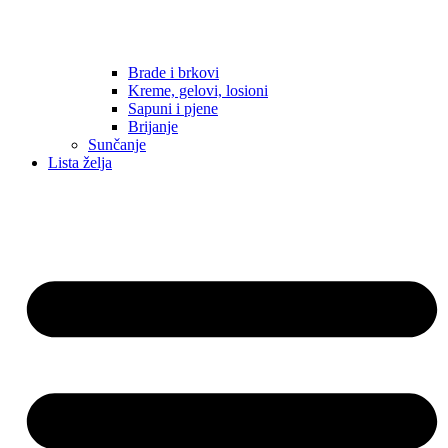
Brade i brkovi
Kreme, gelovi, losioni
Sapuni i pjene
Brijanje
Sunčanje
Lista želja