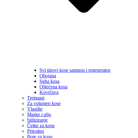
Svi tipovi kose sampon i regenerator
Obojana
Suha kosa
Oštećena kosa
Kovrčava
Tretmani
Za volumen kose
Vlasište
Maske i ulja
Stiliziranje
Četke za kosu
Prirodno
Boje za kosu