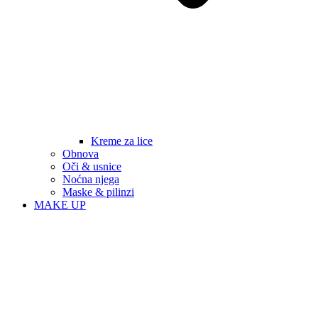
Kreme za lice
Obnova
Oči & usnice
Noćna njega
Maske & pilinzi
MAKE UP