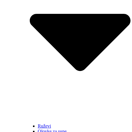
Ruževi
Olovke za usne