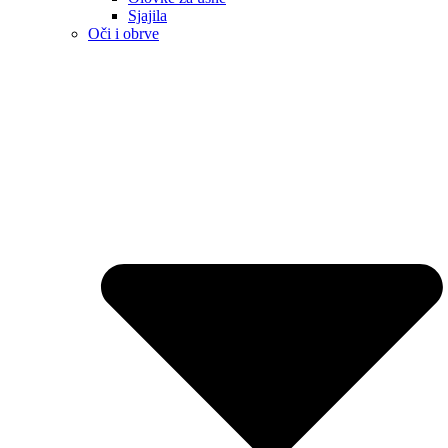
Sjajila
Oči i obrve