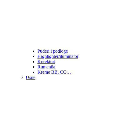
Puderi i podloge
Highlighter/iluminator
Korektori
Rumenila
Kreme BB, CC…
Usne