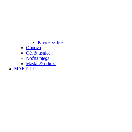
Kreme za lice
Obnova
Oči & usnice
Noćna njega
Maske & pilinzi
MAKE UP