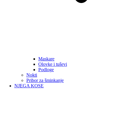
Maskare
Olovke i tuševi
Podloge
Nokti
Pribor za šminkanje
NJEGA KOSE