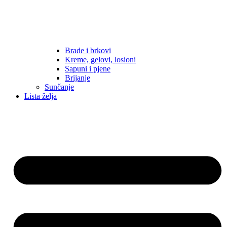
Brade i brkovi
Kreme, gelovi, losioni
Sapuni i pjene
Brijanje
Sunčanje
Lista želja