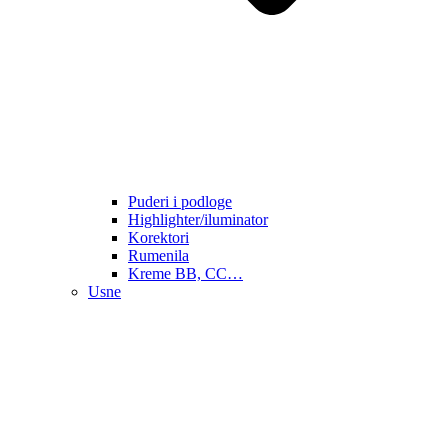
Puderi i podloge
Highlighter/iluminator
Korektori
Rumenila
Kreme BB, CC…
Usne