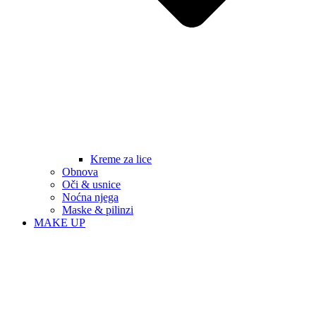
Kreme za lice
Obnova
Oči & usnice
Noćna njega
Maske & pilinzi
MAKE UP