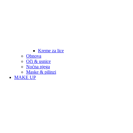
Kreme za lice
Obnova
Oči & usnice
Noćna njega
Maske & pilinzi
MAKE UP