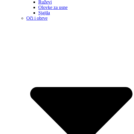
Ruževi
Olovke za usne
Sjajila
Oči i obrve