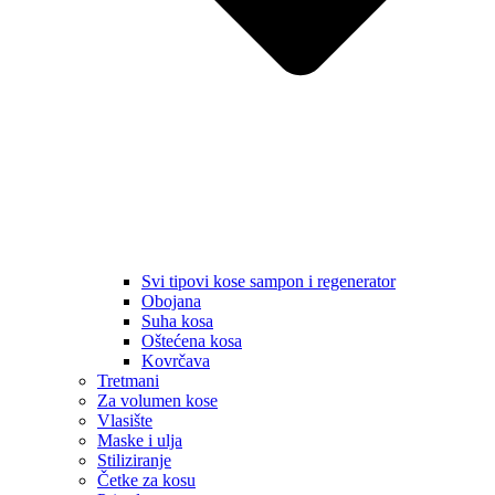
Svi tipovi kose sampon i regenerator
Obojana
Suha kosa
Oštećena kosa
Kovrčava
Tretmani
Za volumen kose
Vlasište
Maske i ulja
Stiliziranje
Četke za kosu