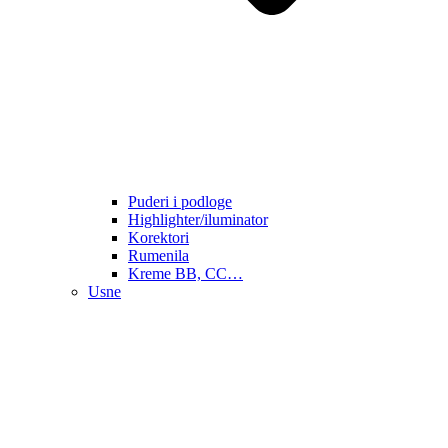
Puderi i podloge
Highlighter/iluminator
Korektori
Rumenila
Kreme BB, CC…
Usne