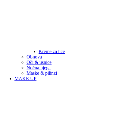
Kreme za lice
Obnova
Oči & usnice
Noćna njega
Maske & pilinzi
MAKE UP