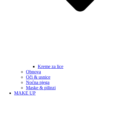
Kreme za lice
Obnova
Oči & usnice
Noćna njega
Maske & pilinzi
MAKE UP