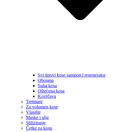
Svi tipovi kose sampon i regenerator
Obojana
Suha kosa
Oštećena kosa
Kovrčava
Tretmani
Za volumen kose
Vlasište
Maske i ulja
Stiliziranje
Četke za kosu