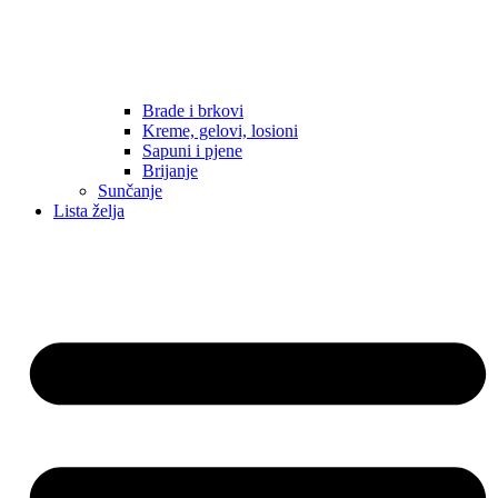
Brade i brkovi
Kreme, gelovi, losioni
Sapuni i pjene
Brijanje
Sunčanje
Lista želja