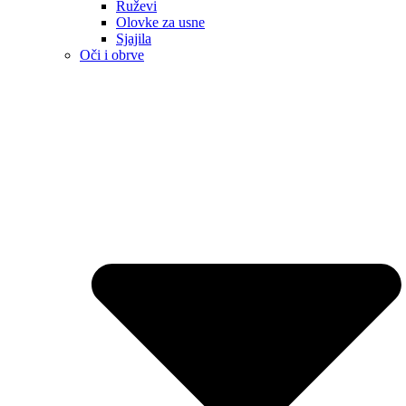
Ruževi
Olovke za usne
Sjajila
Oči i obrve