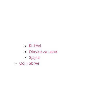
Ruževi
Olovke za usne
Sjajila
Oči i obrve