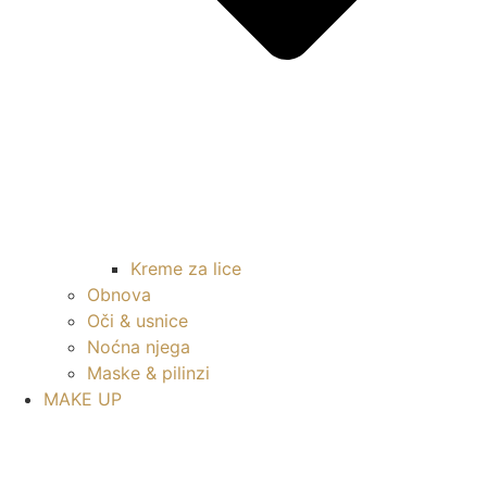
Kreme za lice
Obnova
Oči & usnice
Noćna njega
Maske & pilinzi
MAKE UP