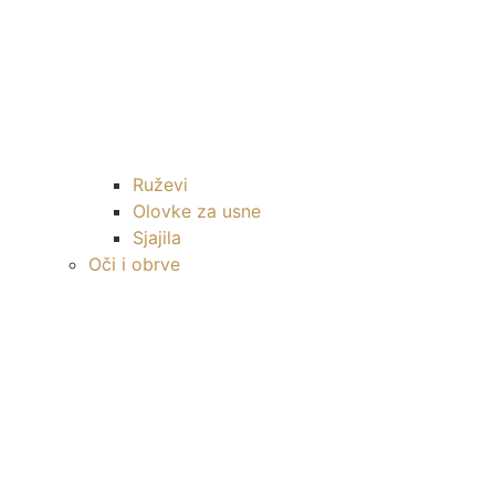
Ruževi
Olovke za usne
Sjajila
Oči i obrve