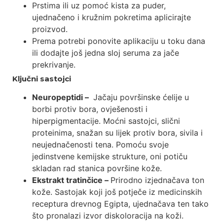
Prstima ili uz pomoć kista za puder,
ujednačeno i kružnim pokretima aplicirajte
proizvod.
Prema potrebi ponovite aplikaciju u toku dana
ili dodajte još jedna sloj seruma za jače
prekrivanje.
Ključni sastojci
Neuropeptidi –
Jačaju površinske ćelije u
borbi protiv bora, ovješenosti i
hiperpigmentacije. Moćni sastojci, slični
proteinima, snažan su lijek protiv bora, sivila i
neujednačenosti tena. Pomoću svoje
jedinstvene kemijske strukture, oni potiču
skladan rad stanica površine kože.
Ekstrakt tratinčice –
Prirodno izjednačava ton
kože. Sastojak koji još potječe iz medicinskih
receptura drevnog Egipta, ujednačava ten tako
što pronalazi izvor diskoloracija na koži.