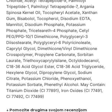
Chloride, Acetyl Tetrapeptide-9, Palmitoyl
Tripeptide-1, Palmitoyl Tetrapeptide-7, Argania
Spinosa Kernel Oil, Tocopheryl Acetate, Xanthan
Gum, Bisabolol, Tocopherol, Disodium EDTA,
Mannitol, Disodium Phosphate, Potassium
Phosphate, Triceteareth-4 Phosphate, Cetyl
PEG/PPG-10/1 Dimethicone, Polyglyceryl-3
Diisostearate, Polyglyceryl-6 Polyricinoleate,
Caprylyl Glycol, Dimethicone/Vinyl Dimethicone
Crosspolymer, Propylene Carbonate, Sorbitan
Laurate, Triethoxycaprylylsilane, Octyldodecanol,
C18-36 Acid Glycol Ester, C18-36 Acid Triglyceride,
Hexylene Glycol, Dipropylene Glycol, Sodium
Citrate, Potassium Chloride, Phenoxyethanol,
Potassium Sorbate, Phenethyl Alcohol. May Contain:
Titanium Dioxide (CI 77891), Iron Oxides (CI 77491,
CI 77492, CI 77499)
↓ Pomozite drugima svojom recenzijom