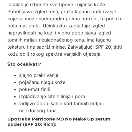
idealan je izbor za sve tipove i nijanse kože.
Poboljšava izgled tena, pruža lagano prekrivanje
koje se može nadograditi prema potrebi, te postiže
polu mat efekt. Učinkovito zaglađuje izgled
nepravilnosti na koži i vidno poboljšava izgled
tamnih mrlja i neujednačenog tena. Ima laganu
teksturu i ne sadrži mirise. Zahvaljujući SPF 20, štiti
kožu od širokog spektra vanjskih utjecaja.
Što očekivati?
sjajno prekrivanje
pojačanu njegu kože
polu-mat finiš
izglađivanje sitnih linija i pora
vidljivo poboljšanje kod tamnih mrlja i
nejednakog tona
Upotreba Perricone MD No Make Up serum
puder (SPF 20; Rich):