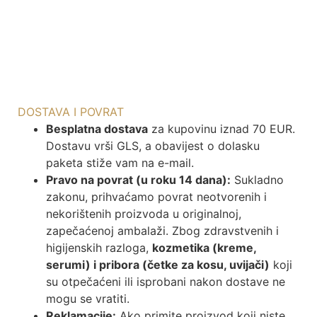
DOSTAVA I POVRAT
Besplatna dostava
za kupovinu iznad 70 EUR.
Dostavu vrši GLS, a obavijest o dolasku
paketa stiže vam na e-mail.
Pravo na povrat (u roku 14 dana):
Sukladno
zakonu, prihvaćamo povrat neotvorenih i
nekorištenih proizvoda u originalnoj,
zapečaćenoj ambalaži. Zbog zdravstvenih i
higijenskih razloga,
kozmetika (kreme,
serumi) i pribora (četke za kosu, uvijači)
koji
su otpečaćeni ili isprobani nakon dostave ne
mogu se vratiti.
Reklamacije:
Ako primite proizvod koji niste