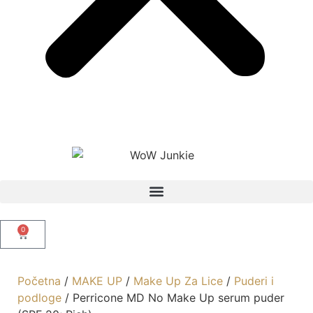
0
Početna
/
MAKE UP
/
Make Up Za Lice
/
Puderi i
podloge
/ Perricone MD No Make Up serum puder