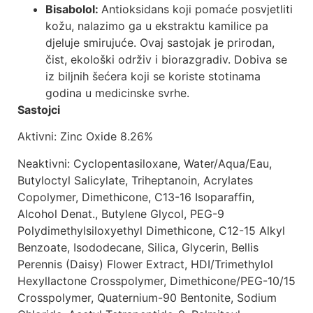
Bisabolol:
Antioksidans koji pomaće posvjetliti
kožu, nalazimo ga u ekstraktu kamilice pa
djeluje smirujuće. Ovaj sastojak je prirodan,
čist, ekološki održiv i biorazgradiv. Dobiva se
iz biljnih šećera koji se koriste stotinama
godina u medicinske svrhe.
Sastojci
Aktivni: Zinc Oxide 8.26%
Neaktivni: Cyclopentasiloxane, Water/Aqua/Eau,
Butyloctyl Salicylate, Triheptanoin, Acrylates
Copolymer, Dimethicone, C13-16 Isoparaffin,
Alcohol Denat., Butylene Glycol, PEG-9
Polydimethylsiloxyethyl Dimethicone, C12-15 Alkyl
Benzoate, Isododecane, Silica, Glycerin, Bellis
Perennis (Daisy) Flower Extract, HDI/Trimethylol
Hexyllactone Crosspolymer, Dimethicone/PEG-10/15
Crosspolymer, Quaternium-90 Bentonite, Sodium