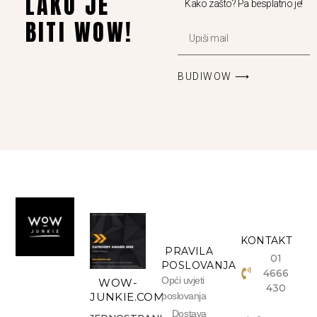
LAKO JE
Kako zašto? Pa besplatno je!
BITI WOW!
BUDIWOW ⟶
KONTAKT
PRAVILA
01
POSLOVANJA
4666
Opći uvjeti
WOW-
430
JUNKIE.COM
poslovanja
Dostava