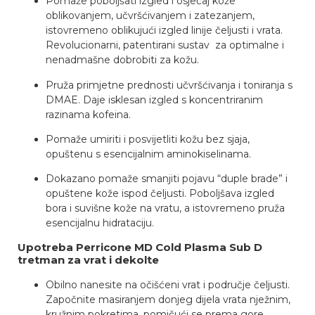
Pomaže poboljšati izgled i osjećaj kože
oblikovanjem, učvršćivanjem i zatezanjem,
istovremeno oblikujući izgled linije čeljusti i vrata.
Revolucionarni, patentirani sustav za optimalne i
nenadmašne dobrobiti za kožu.
Pruža primjetne prednosti učvršćivanja i toniranja s
DMAE. Daje isklesan izgled s koncentriranim
razinama kofeina.
Pomaže umiriti i posvijetliti kožu bez sjaja,
opuštenu s esencijalnim aminokiselinama.
Dokazano pomaže smanjiti pojavu “duple brade” i
opuštene kože ispod čeljusti. Poboljšava izgled
bora i suvišne kože na vratu, a istovremeno pruža
esencijalnu hidrataciju.
Upotreba Perricone MD Cold Plasma Sub D
tretman za vrat i dekolte
Obilno nanesite na očišćeni vrat i područje čeljusti.
Započnite masiranjem donjeg dijela vrata nježnim,
kružnim pokretima, pomičući se prema gore