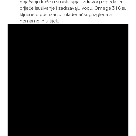
pojačanju kože u smislu sjaja i zdravog izgleda jer
priječe isušivanje i zadržavaju vodu. Omege 3 i 6 su
ključne u postizanju mladenačkog izgleda a
nemamo ih u tijelu