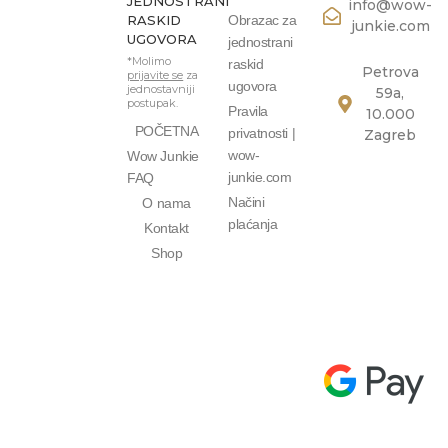
JEDNOSTRANI
info@wow-
RASKID
Obrazac za
junkie.com
UGOVORA
jednostrani
*Molimo
raskid
Petrova
prijavite se
za
ugovora
jednostavniji
59a,
postupak.
Pravila
10.000
POČETNA
privatnosti |
Zagreb
wow-
Wow Junkie
junkie.com
FAQ
Načini
O nama
plaćanja
Kontakt
Shop