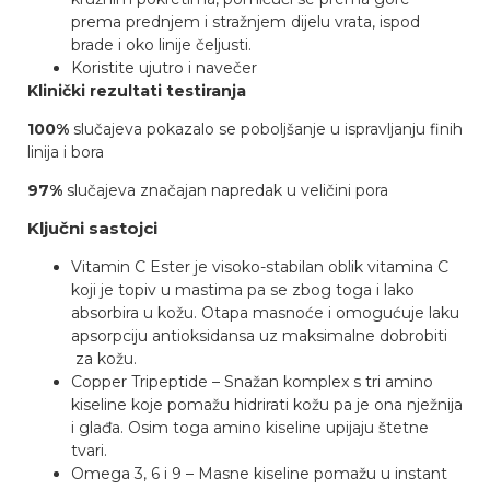
prema prednjem i stražnjem dijelu vrata, ispod
brade i oko linije čeljusti.
Koristite ujutro i navečer
Klinički rezultati testiranja
100%
slučajeva pokazalo se poboljšanje u ispravljanju finih
linija i bora
97%
slučajeva značajan napredak u veličini pora
Ključni sastojci
Vitamin C Ester je visoko-stabilan oblik vitamina C
koji je topiv u mastima pa se zbog toga i lako
absorbira u kožu. Otapa masnoće i omogućuje laku
apsorpciju antioksidansa uz maksimalne dobrobiti
za kožu.
Copper Tripeptide – Snažan komplex s tri amino
kiseline koje pomažu hidrirati kožu pa je ona nježnija
i glađa. Osim toga amino kiseline upijaju štetne
tvari.
Omega 3, 6 i 9 – Masne kiseline pomažu u instant