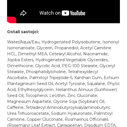
Ostali sastojci:
Water/Aqua/Eau, Hydrogenated Polyisobutene, Isononyl
Isononanoate, Glycerin, Propanediol, Acetyl Carnitine
HCL, Dimethyl MEA, Cetearyl Alcohol, Niacinamide,
Jojoba Esters, Hydrogenated Vegetable Glycerides,
Dimethicone, Glycolic Acid, PEG-100 Stearate, Glyceryl
Stearate, Phosphatidylcholine, Tetrahexyldecyl
Ascorbate, Palmitoyl Tripeptide-5, Xanthan Gum, Echium
Plantagineum Seed Oil, Acetyl Tyrosine, Squalane, Phytic
Acid, Ethylhexylglycerin, Helianthus Annuus (Sunflower)
Seed Oil, Tocopherol, Lecithin, Zinc Gluconate,
Magnesium Aspartate, Glycine Soja (Soybean) Oil,
Caffeine, Tetradecyl Aminobutyroylvalylaminobutyric
Urea Trifluoroacetate, Sodium Hyaluronate, Palmitoyl
Carnitine, Copper Gluconate, Rosmarinus Officinalis
(Rosemary) Leaf Extract, Carrageenan, Disodium EDTA,