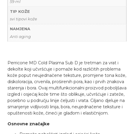
59 ml
TIP KOŽE
svi tipovi kože
NAMJENA
Anti aging
Perricone MD Cold Plasma Sub D je tretman za vrat i
dekolte koji učvršćuje i pomaže kod različitih problema
kože poput neujednačene teksture, promjene tona kože,
diskoloracija, crvenila, proširenih pora, kao i prvih znakova
starenja i bora. Ovaj multifunkcionalni proizvod poboljšava
izgled i osjećaj kože time što oblikuje, učvršćuje i zateže,
posebno u području linije čeljusti i vrata. Ciljano djeluje na
smanjenje vidljivosti linija, bora, neujednačene teksture i
opuštenosti kože, čineći je glađom i elastičnijom.
Osnovne značajke