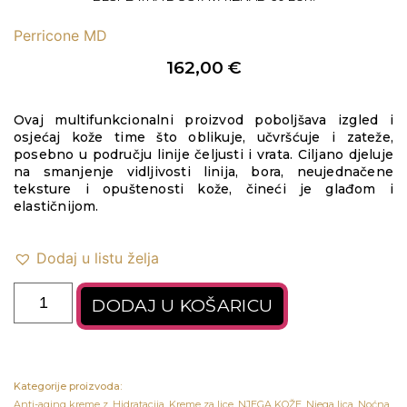
Perricone MD
162,00
€
Ovaj multifunkcionalni proizvod poboljšava izgled i
osjećaj kože time što oblikuje, učvršćuje i zateže,
posebno u području linije čeljusti i vrata. Ciljano djeluje
na smanjenje vidljivosti linija, bora, neujednačene
teksture i opuštenosti kože, čineći je glađom i
elastičnijom.
Dodaj u listu želja
DODAJ U KOŠARICU
Kategorije proizvoda:
Anti-aging kreme z
,
Hidratacija
,
Kreme za lice
,
NJEGA KOŽE
,
Njega lica
,
Noćna