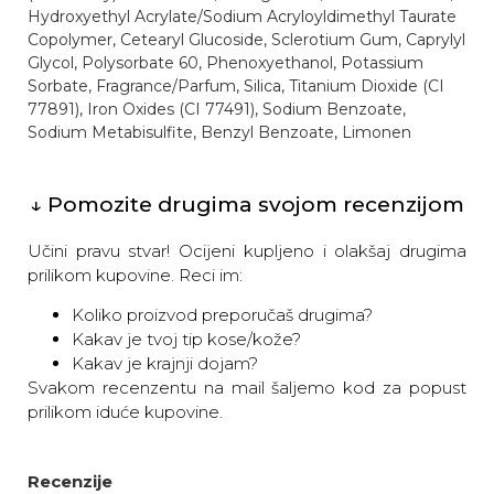
Hydroxyethyl Acrylate/Sodium Acryloyldimethyl Taurate
Copolymer, Cetearyl Glucoside, Sclerotium Gum, Caprylyl
Glycol, Polysorbate 60, Phenoxyethanol, Potassium
Sorbate, Fragrance/Parfum, Silica, Titanium Dioxide (CI
77891), Iron Oxides (CI 77491), Sodium Benzoate,
Sodium Metabisulfite, Benzyl Benzoate, Limonen
↓ Pomozite drugima svojom recenzijom
Učini pravu stvar! Ocijeni kupljeno i olakšaj drugima
prilikom kupovine. Reci im:
Koliko proizvod preporučaš drugima?
Kakav je tvoj tip kose/kože?
Kakav je krajnji dojam?
Svakom recenzentu na mail šaljemo kod za popust
prilikom iduće kupovine.
Recenzije