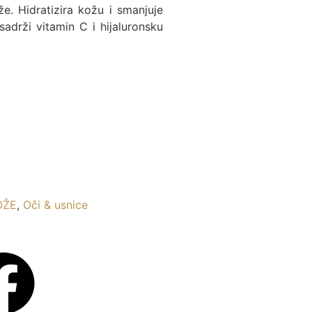
e. Hidratizira kožu i smanjuje
adrži vitamin C i hijaluronsku
OŽE
,
Oči & usnice