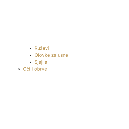
Ruževi
Olovke za usne
Sjajila
Oči i obrve