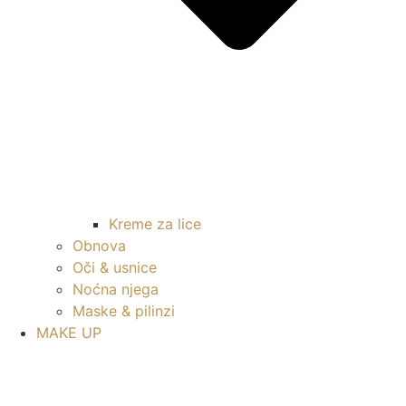
Kreme za lice
Obnova
Oči & usnice
Noćna njega
Maske & pilinzi
MAKE UP