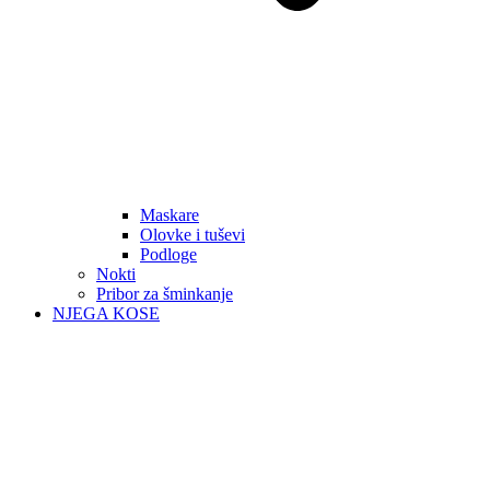
Maskare
Olovke i tuševi
Podloge
Nokti
Pribor za šminkanje
NJEGA KOSE