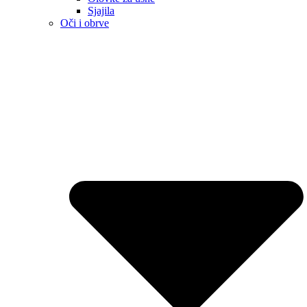
Sjajila
Oči i obrve