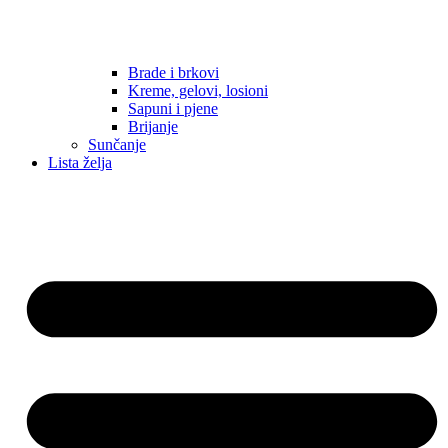
Brade i brkovi
Kreme, gelovi, losioni
Sapuni i pjene
Brijanje
Sunčanje
Lista želja