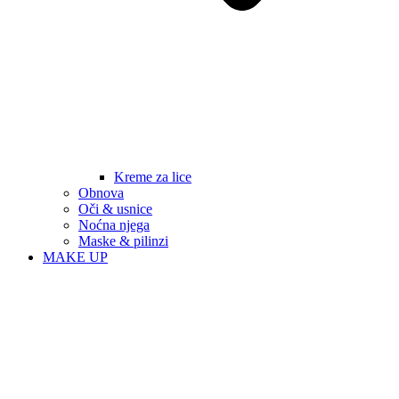
Kreme za lice
Obnova
Oči & usnice
Noćna njega
Maske & pilinzi
MAKE UP