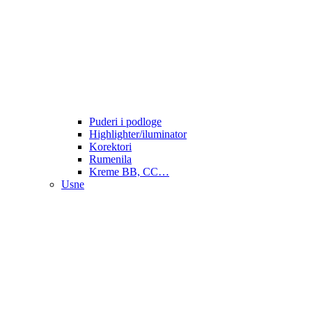
Puderi i podloge
Highlighter/iluminator
Korektori
Rumenila
Kreme BB, CC…
Usne