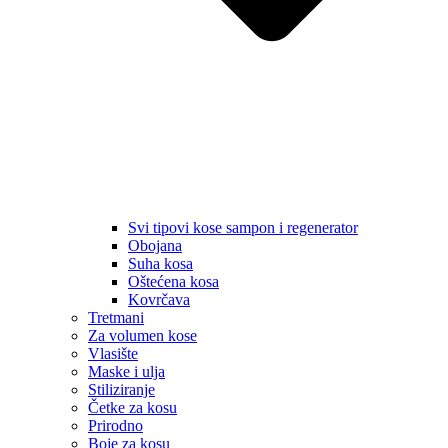
Svi tipovi kose sampon i regenerator
Obojana
Suha kosa
Oštećena kosa
Kovrčava
Tretmani
Za volumen kose
Vlasište
Maske i ulja
Stiliziranje
Četke za kosu
Prirodno
Boje za kosu