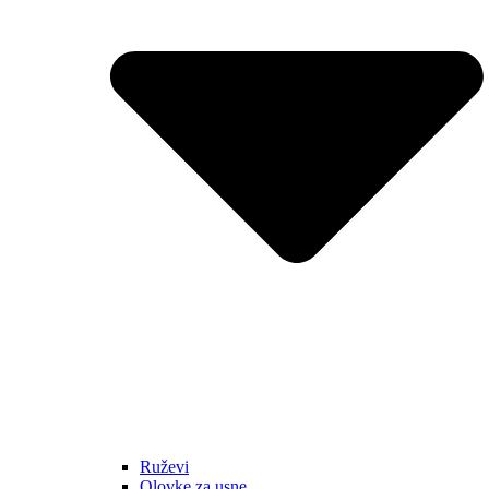
Ruževi
Olovke za usne