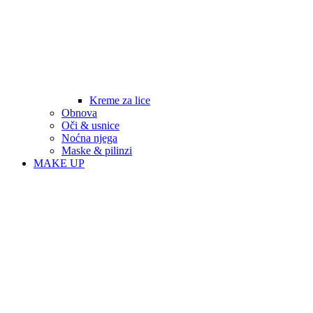
Kreme za lice
Obnova
Oči & usnice
Noćna njega
Maske & pilinzi
MAKE UP