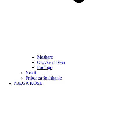
Maskare
Olovke i tuševi
Podloge
Nokti
Pribor za šminkanje
NJEGA KOSE