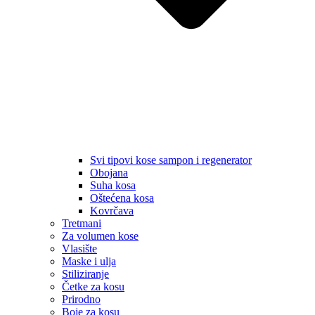
Svi tipovi kose sampon i regenerator
Obojana
Suha kosa
Oštećena kosa
Kovrčava
Tretmani
Za volumen kose
Vlasište
Maske i ulja
Stiliziranje
Četke za kosu
Prirodno
Boje za kosu