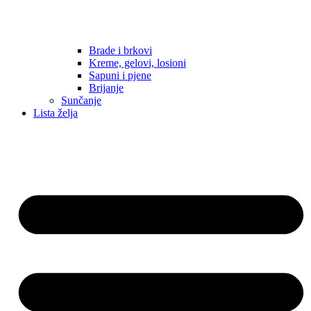
Brade i brkovi
Kreme, gelovi, losioni
Sapuni i pjene
Brijanje
Sunčanje
Lista želja