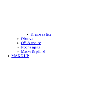
Kreme za lice
Obnova
Oči & usnice
Noćna njega
Maske & pilinzi
MAKE UP