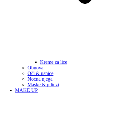
Kreme za lice
Obnova
Oči & usnice
Noćna njega
Maske & pilinzi
MAKE UP