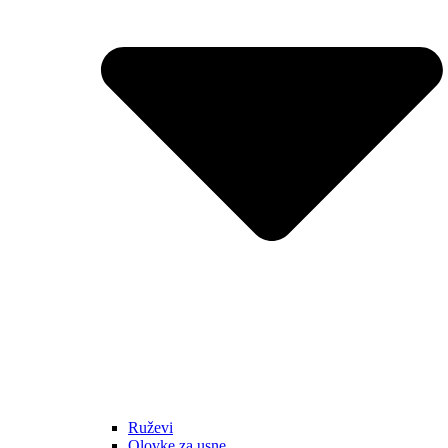
Ruževi
Olovke za usne