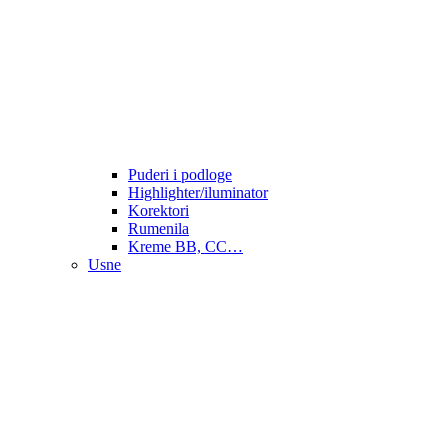
Puderi i podloge
Highlighter/iluminator
Korektori
Rumenila
Kreme BB, CC…
Usne