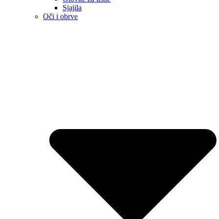
Sjajila
Oči i obrve