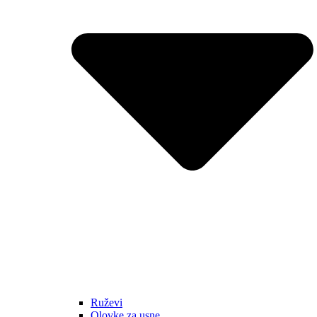
Ruževi
Olovke za usne