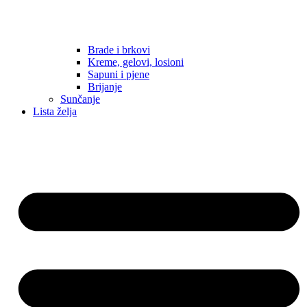
Brade i brkovi
Kreme, gelovi, losioni
Sapuni i pjene
Brijanje
Sunčanje
Lista želja