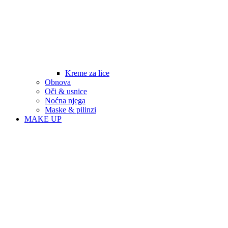
Kreme za lice
Obnova
Oči & usnice
Noćna njega
Maske & pilinzi
MAKE UP