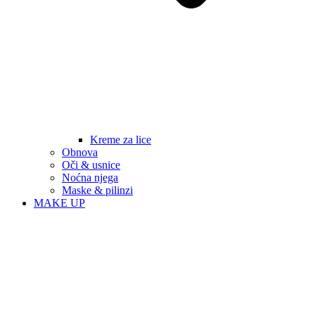
Kreme za lice
Obnova
Oči & usnice
Noćna njega
Maske & pilinzi
MAKE UP