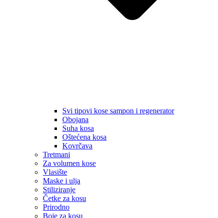
Svi tipovi kose sampon i regenerator
Obojana
Suha kosa
Oštećena kosa
Kovrčava
Tretmani
Za volumen kose
Vlasište
Maske i ulja
Stiliziranje
Četke za kosu
Prirodno
Boje za kosu