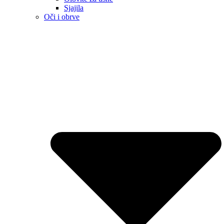
Sjajila
Oči i obrve