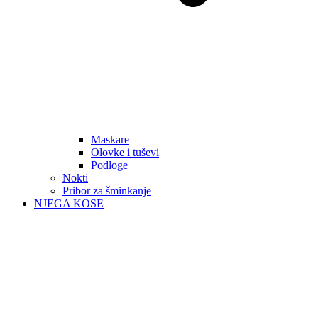
Maskare
Olovke i tuševi
Podloge
Nokti
Pribor za šminkanje
NJEGA KOSE