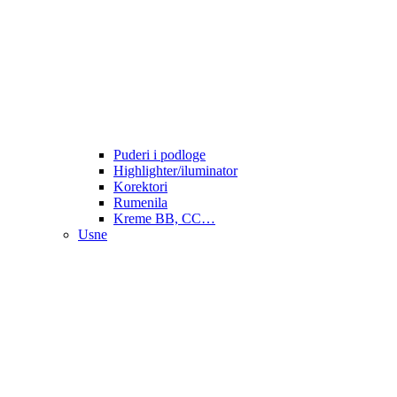
Puderi i podloge
Highlighter/iluminator
Korektori
Rumenila
Kreme BB, CC…
Usne