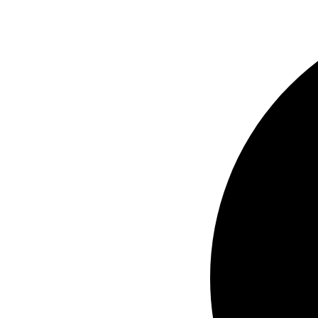
Idi
na
sadržaj