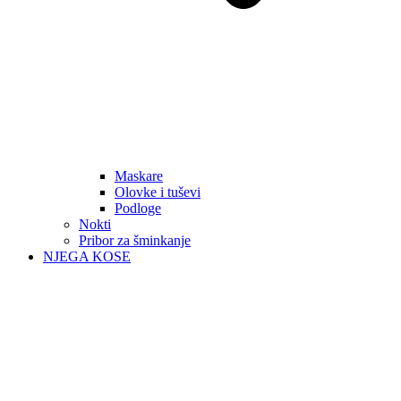
Maskare
Olovke i tuševi
Podloge
Nokti
Pribor za šminkanje
NJEGA KOSE