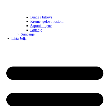
Brade i brkovi
Kreme, gelovi, losioni
Sapuni i pjene
Brijanje
Sunčanje
Lista želja