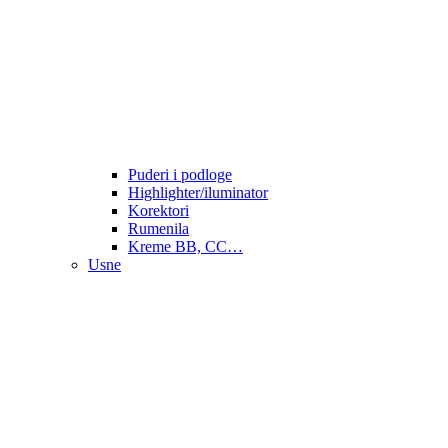
Puderi i podloge
Highlighter/iluminator
Korektori
Rumenila
Kreme BB, CC…
Usne