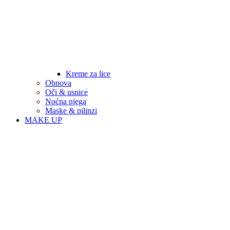
Kreme za lice
Obnova
Oči & usnice
Noćna njega
Maske & pilinzi
MAKE UP