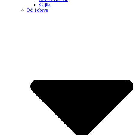
Sjajila
Oči i obrve