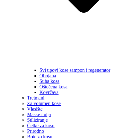
Svi tipovi kose sampon i regenerator
Obojana
Suha kosa
Oštećena kosa
Kovrčava
Tretmani
Za volumen kose
Vlasište
Maske i ulja
Stiliziranje
Četke za kosu
Prirodno
Boje za kosu