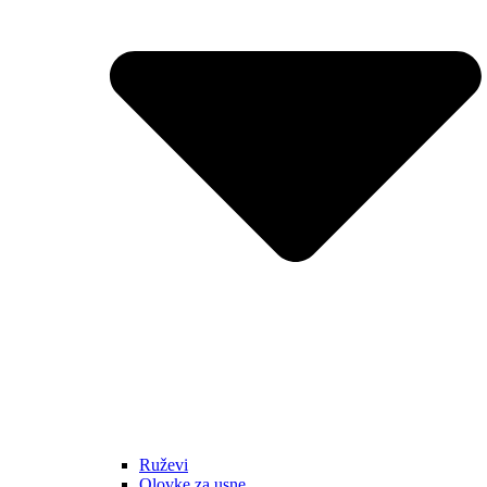
Ruževi
Olovke za usne