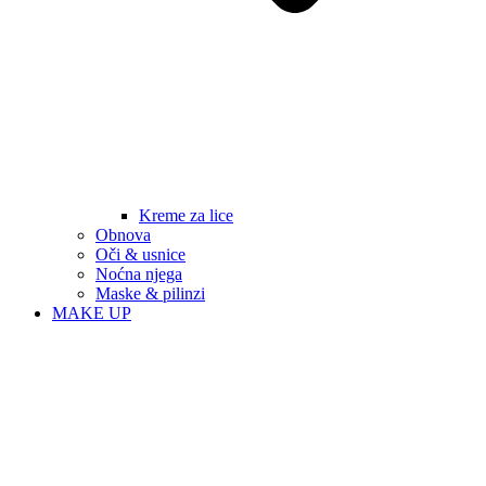
Kreme za lice
Obnova
Oči & usnice
Noćna njega
Maske & pilinzi
MAKE UP