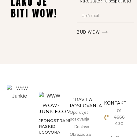
LAKO JE
Kako zašto? Pa besplatno je!
BITI WOW!
BUDIWOW ⟶
PRAVILA
KONTAKT
WOW-
POSLOVANJA
01
JUNKIE.COM
Opći uvjeti
4666
poslovanja
JEDNOSTRANI
430
RASKID
Dostava
UGOVORA
Obrazac za