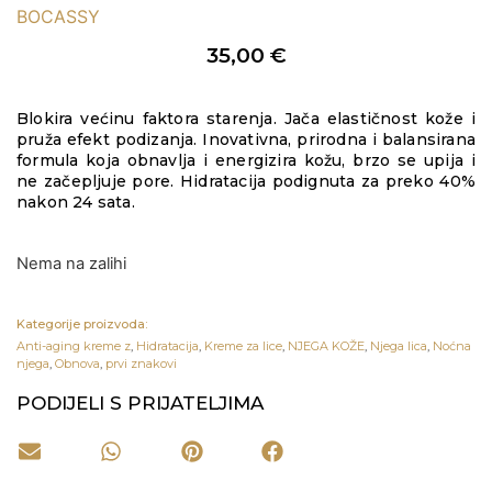
BOCASSY
35,00
€
Blokira većinu faktora starenja. Jača elastičnost kože i
pruža efekt podizanja. Inovativna, prirodna i balansirana
formula koja obnavlja i energizira kožu, brzo se upija i
ne začepljuje pore. Hidratacija podignuta za preko 40%
nakon 24 sata.
Nema na zalihi
Kategorije proizvoda:
Anti-aging kreme z
,
Hidratacija
,
Kreme za lice
,
NJEGA KOŽE
,
Njega lica
,
Noćna
njega
,
Obnova
,
prvi znakovi
PODIJELI S PRIJATELJIMA