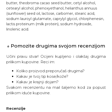
butter, theobroma cacao seed butter, cetyl alcohol,
cetearyl alcohol, phenoxyethanol, helianthus annuus
(sunflower) seed oil, lactose, carbomer, stearic acid,
sodium lauroyl glutamate, caprylyl glycol, chlorphenesin,
lactis proteinum (milk protein), sodium hydroxide,
linolenic acid.
↓ Pomozite drugima svojom recenzijom
Učini pravu stvar! Ocijeni kupljeno i olakšaj drugima
prilikom kupovine. Reci im:
Koliko proizvod preporučaš drugima?
Kakav je tvoj tip kose/kože?
Kakav je krajnji dojam?
Svakom recenzentu na mail šaljemo kod za popust
prilikom iduće kupovine.
Recenzije