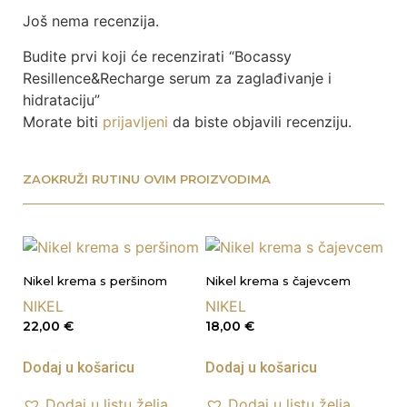
Još nema recenzija.
Budite prvi koji će recenzirati “Bocassy
Resillence&Recharge serum za zaglađivanje i
hidrataciju”
Morate biti
prijavljeni
da biste objavili recenziju.
ZAOKRUŽI RUTINU OVIM PROIZVODIMA
Nikel krema s peršinom
Nikel krema s čajevcem
NIKEL
NIKEL
22,00
€
18,00
€
Dodaj u košaricu
Dodaj u košaricu
Dodaj u listu želja
Dodaj u listu želja