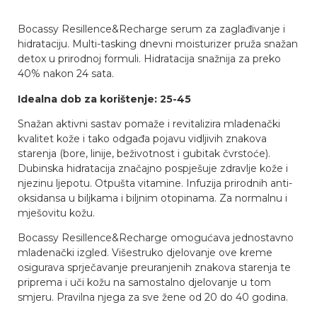
Bocassy Resillence&Recharge serum za zaglađivanje i
hidrataciju. Multi-tasking dnevni moisturizer pruža snažan
detox u prirodnoj formuli. Hidratacija snažnija za preko
40% nakon 24 sata.
Idealna dob za korištenje: 25-45
Snažan aktivni sastav pomaže i revitalizira mladenački
kvalitet kože i tako odgađa pojavu vidljivih znakova
starenja (bore, linije, beživotnost i gubitak čvrstoće).
Dubinska hidratacija značajno pospješuje zdravlje kože i
njezinu ljepotu. Otpušta vitamine. Infuzija prirodnih anti-
oksidansa u biljkama i biljnim otopinama. Za normalnu i
mješovitu kožu.
Bocassy Resillence&Recharge omogućava jednostavno
mladenački izgled. Višestruko djelovanje ove kreme
osigurava sprječavanje preuranjenih znakova starenja te
priprema i uči kožu na samostalno djelovanje u tom
smjeru. Pravilna njega za sve žene od 20 do 40 godina.