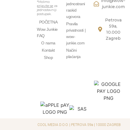
info@wow-
*Molimo
jednostrani
prijavite se
za
junkie.com
jednostavniji
raskid
postupak.
ugovora
Petrova
POČETNA
Pravila
59a,
Wow Junkie
privatnosti |
10.000
FAQ
wow-
Zagreb
O nama
junkie.com
Kontakt
Načini
plaćanja
Shop
COOL MEDIA D.O.O. | PETROVA 59a | 10000 ZAGREB