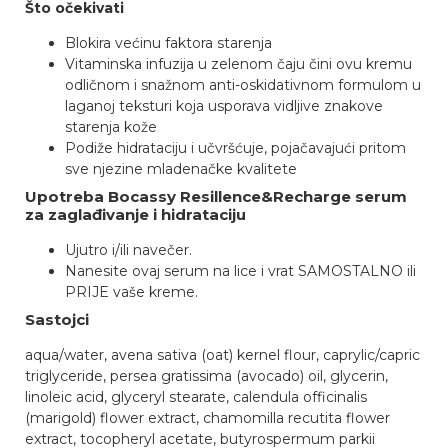
Što očekivati
Blokira većinu faktora starenja
Vitaminska infuzija u zelenom čaju čini ovu kremu
odličnom i snažnom anti-oskidativnom formulom u
laganoj teksturi koja usporava vidljive znakove
starenja kože
Podiže hidrataciju i učvršćuje, pojačavajući pritom
sve njezine mladenačke kvalitete
Upotreba Bocassy Resillence&Recharge serum
za zaglađivanje i hidrataciju
Ujutro i/ili navečer.
Nanesite ovaj serum na lice i vrat SAMOSTALNO ili
PRIJE vaše kreme.
Sastojci
aqua/water, avena sativa (oat) kernel flour, caprylic/capric
triglyceride, persea gratissima (avocado) oil, glycerin,
linoleic acid, glyceryl stearate, calendula officinalis
(marigold) flower extract, chamomilla recutita flower
extract, tocopheryl acetate, butyrospermum parkii