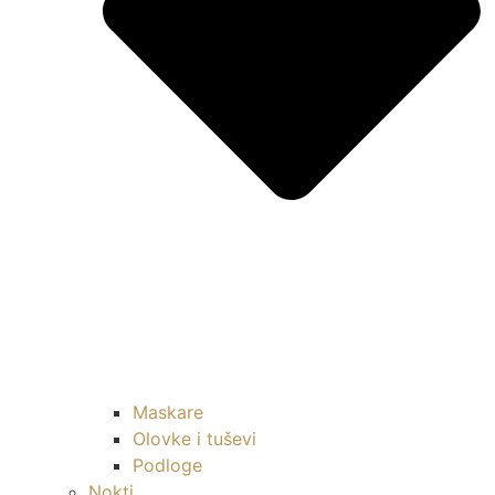
Maskare
Olovke i tuševi
Podloge
Nokti