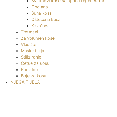
Svi tipovi kose sampon i regenerator
Obojana
Suha kosa
Oštećena kosa
Kovrčava
Tretmani
Za volumen kose
Vlasište
Maske i ulja
Stiliziranje
Četke za kosu
Prirodno
Boje za kosu
NJEGA TIJELA