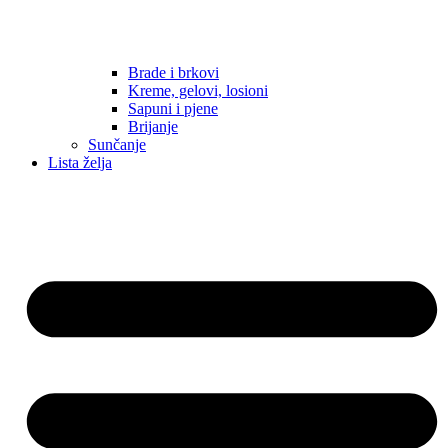
Brade i brkovi
Kreme, gelovi, losioni
Sapuni i pjene
Brijanje
Sunčanje
Lista želja