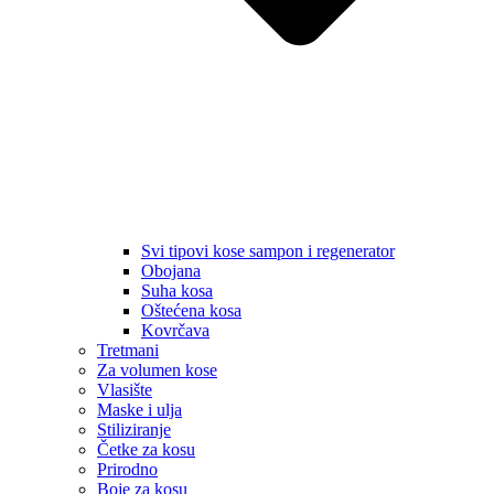
Svi tipovi kose sampon i regenerator
Obojana
Suha kosa
Oštećena kosa
Kovrčava
Tretmani
Za volumen kose
Vlasište
Maske i ulja
Stiliziranje
Četke za kosu
Prirodno
Boje za kosu