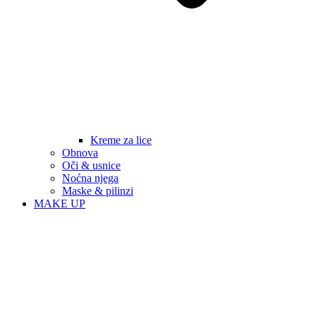
Kreme za lice
Obnova
Oči & usnice
Noćna njega
Maske & pilinzi
MAKE UP