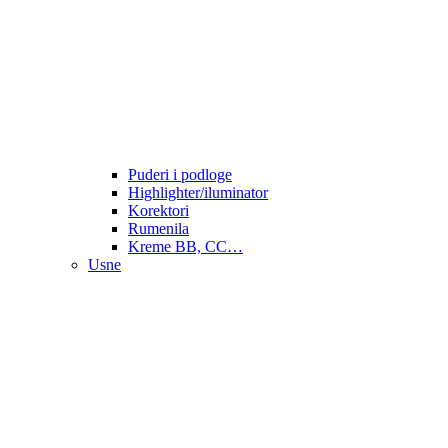
Puderi i podloge
Highlighter/iluminator
Korektori
Rumenila
Kreme BB, CC…
Usne