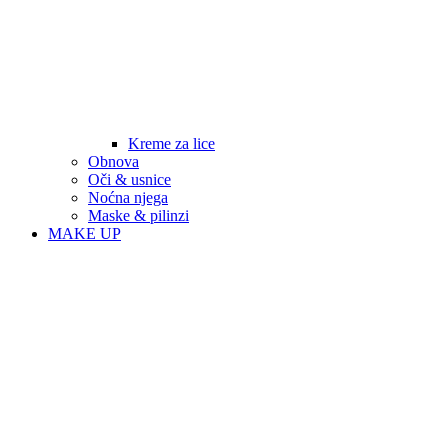
Kreme za lice
Obnova
Oči & usnice
Noćna njega
Maske & pilinzi
MAKE UP