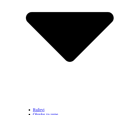
Ruževi
Olovke za usne