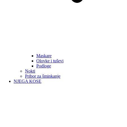
Maskare
Olovke i tuševi
Podloge
Nokti
Pribor za šminkanje
NJEGA KOSE