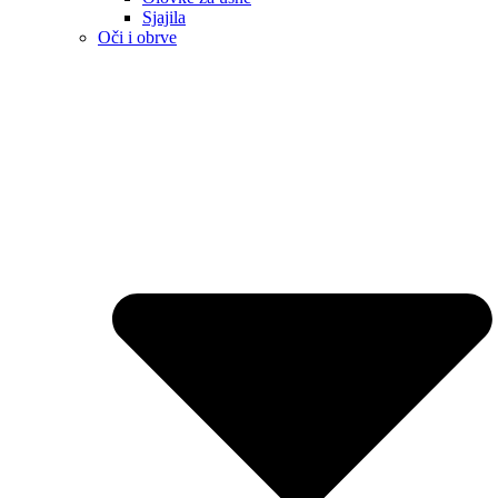
Sjajila
Oči i obrve