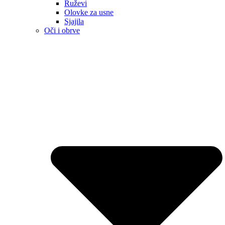
Ruževi
Olovke za usne
Sjajila
Oči i obrve