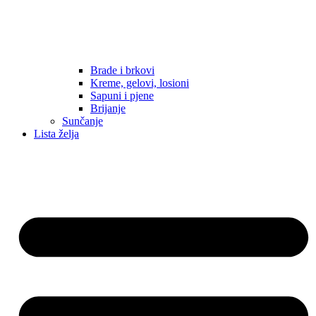
Brade i brkovi
Kreme, gelovi, losioni
Sapuni i pjene
Brijanje
Sunčanje
Lista želja