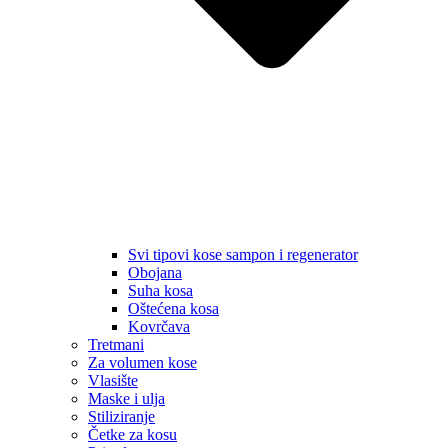
Svi tipovi kose sampon i regenerator
Obojana
Suha kosa
Oštećena kosa
Kovrčava
Tretmani
Za volumen kose
Vlasište
Maske i ulja
Stiliziranje
Četke za kosu