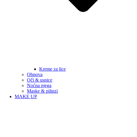
Kreme za lice
Obnova
Oči & usnice
Noćna njega
Maske & pilinzi
MAKE UP