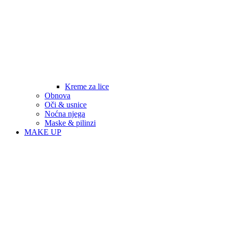
Kreme za lice
Obnova
Oči & usnice
Noćna njega
Maske & pilinzi
MAKE UP