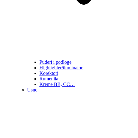
Puderi i podloge
Highlighter/iluminator
Korektori
Rumenila
Kreme BB, CC…
Usne