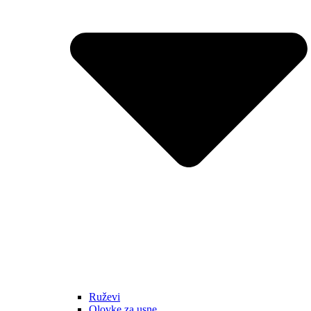
Ruževi
Olovke za usne