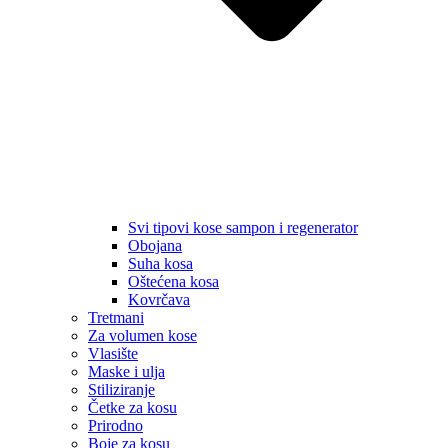
Svi tipovi kose sampon i regenerator
Obojana
Suha kosa
Oštećena kosa
Kovrčava
Tretmani
Za volumen kose
Vlasište
Maske i ulja
Stiliziranje
Četke za kosu
Prirodno
Boje za kosu