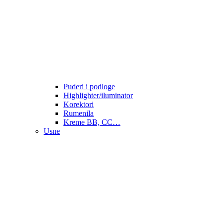
Puderi i podloge
Highlighter/iluminator
Korektori
Rumenila
Kreme BB, CC…
Usne