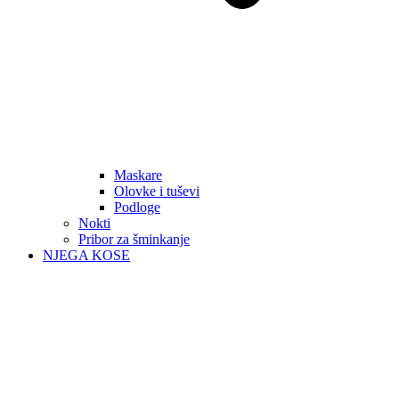
Maskare
Olovke i tuševi
Podloge
Nokti
Pribor za šminkanje
NJEGA KOSE