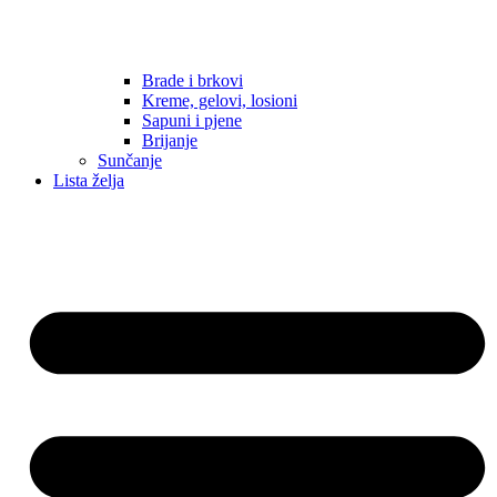
Brade i brkovi
Kreme, gelovi, losioni
Sapuni i pjene
Brijanje
Sunčanje
Lista želja