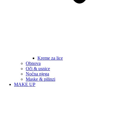
Kreme za lice
Obnova
Oči & usnice
Noćna njega
Maske & pilinzi
MAKE UP