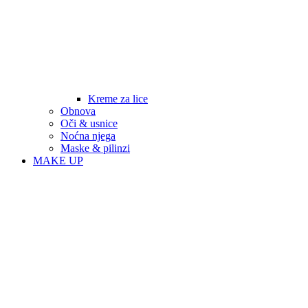
Kreme za lice
Obnova
Oči & usnice
Noćna njega
Maske & pilinzi
MAKE UP