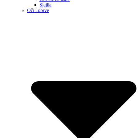
Sjajila
Oči i obrve