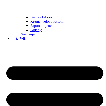
Brade i brkovi
Kreme, gelovi, losioni
Sapuni i pjene
Brijanje
Sunčanje
Lista želja