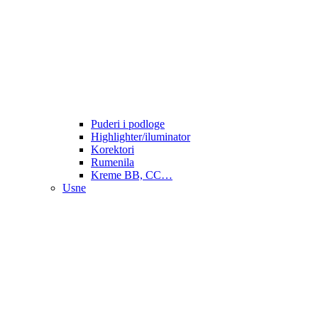
Puderi i podloge
Highlighter/iluminator
Korektori
Rumenila
Kreme BB, CC…
Usne