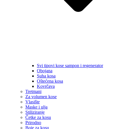
Svi tipovi kose sampon i regenerator
Obojana
Suha kosa
Oštećena kosa
Kovrčava
Tretmani
Za volumen kose
Vlasište
Maske i ulja
Stiliziranje
Četke za kosu
Prirodno
Boje za kosu