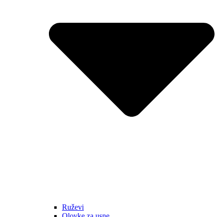
Ruževi
Olovke za usne