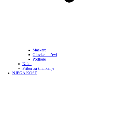
Maskare
Olovke i tuševi
Podloge
Nokti
Pribor za šminkanje
NJEGA KOSE