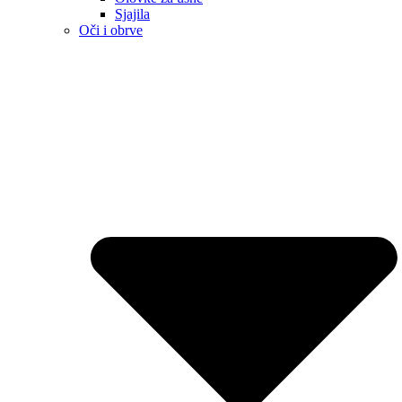
Sjajila
Oči i obrve