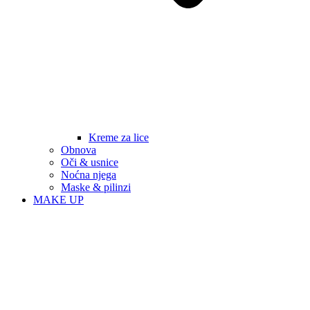
Kreme za lice
Obnova
Oči & usnice
Noćna njega
Maske & pilinzi
MAKE UP