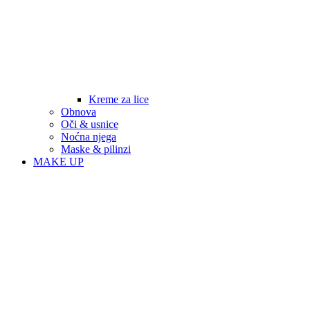
Kreme za lice
Obnova
Oči & usnice
Noćna njega
Maske & pilinzi
MAKE UP