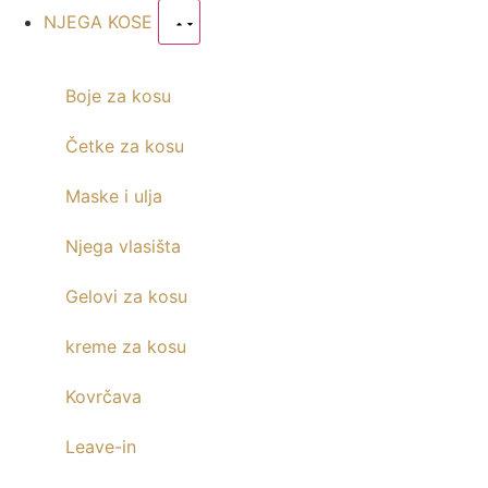
NJEGA KOSE
Boje za kosu
Četke za kosu
Maske i ulja
Njega vlasišta
Gelovi za kosu
kreme za kosu
Kovrčava
Leave-in