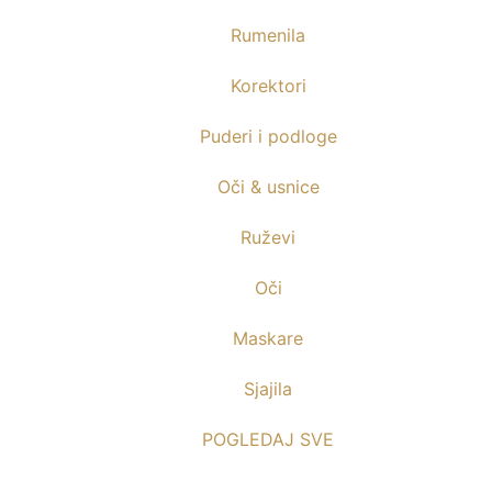
Rumenila
Korektori
Puderi i podloge
Oči & usnice
Ruževi
Oči
Maskare
Sjajila
POGLEDAJ SVE