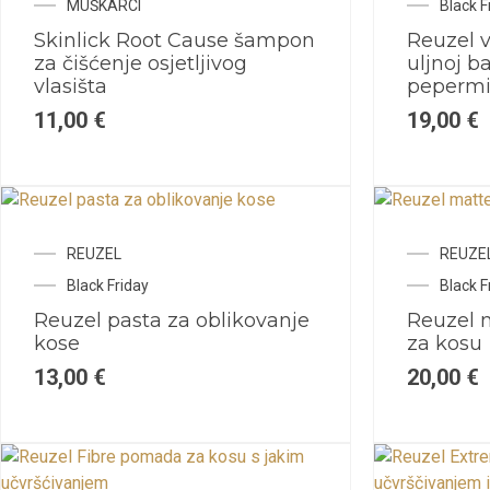
MUŠKARCI
Black F
Skinlick Root Cause šampon
Reuzel 
za čišćenje osjetljivog
uljnoj b
vlasišta
pepermi
11,00
€
19,00
€
REUZEL
REUZE
Black Friday
Black F
Reuzel pasta za oblikovanje
Reuzel 
kose
za kosu
13,00
€
20,00
€