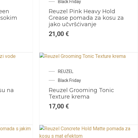
Black Friday
een
Reuzel Pink Heavy Hold
isokim
Grease pomada za kosu za
jako učvršćivanje
21,00
€
REUZEL
Black Friday
su na
Reuzel Grooming Tonic
Texture krema
17,00
€