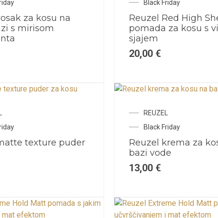
riday
Black Friday
vosak za kosu na
Reuzel Red High Sh
azi s mirisom
pomada za kosu s v
nta
sjajem
20,00
€
L
REUZEL
riday
Black Friday
matte texture puder
Reuzel krema za ko
bazi vode
13,00
€